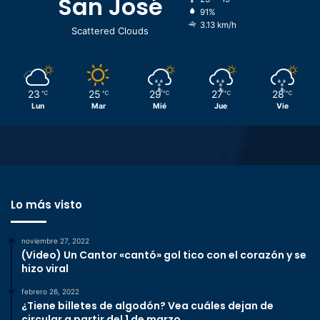
San José
91%
3.13 km/h
Scattered Clouds
23
25
29
27
28
℃
℃
℃
℃
℃
Lun
Mar
Mié
Jue
Vie
Lo más visto
noviembre 27, 2022
(Video) Un Cantor «cantó» gol tico con el corazón y se
hizo viral
febrero 26, 2022
¿Tiene billetes de algodón? Vea cuáles dejan de
circular a partir del 1 de marzo