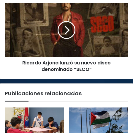
Tránsito
Ricardo
Arjona
lanzó
su
nuevo
disco
denominado
“SECO“
Ricardo Arjona lanzó su nuevo disco
denominado “SECO“
Publicaciones relacionadas