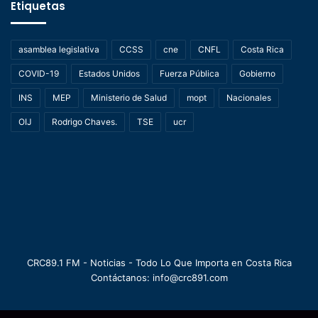
Etiquetas
asamblea legislativa
CCSS
cne
CNFL
Costa Rica
COVID-19
Estados Unidos
Fuerza Pública
Gobierno
INS
MEP
Ministerio de Salud
mopt
Nacionales
OIJ
Rodrigo Chaves.
TSE
ucr
CRC89.1 FM - Noticias - Todo Lo Que Importa en Costa Rica
Contáctanos: info@crc891.com