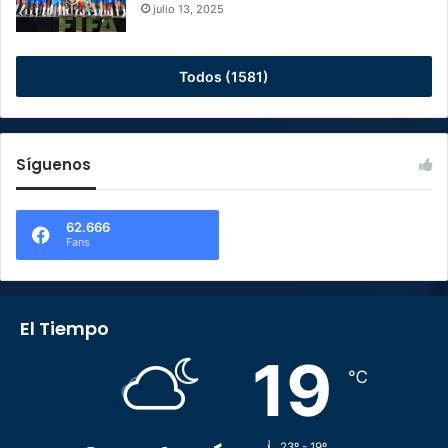
julio 13, 2025
Todos (1581)
Síguenos
62.666
Fans
El Tiempo
19
℃
23º - 19º