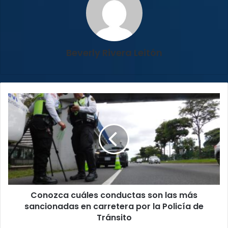
Beverly Rivera Leitón
Conozca
cuáles
conductas
son
las
más
sancionadas
en
carretera
Conozca cuáles conductas son las más
por
la
sancionadas en carretera por la Policía de
Policía
Tránsito
de