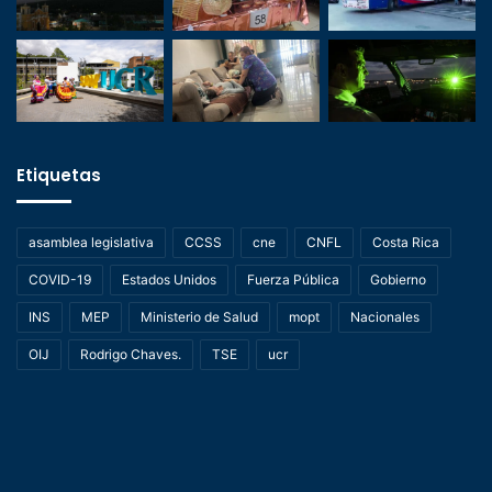
Etiquetas
asamblea legislativa
CCSS
cne
CNFL
Costa Rica
COVID-19
Estados Unidos
Fuerza Pública
Gobierno
INS
MEP
Ministerio de Salud
mopt
Nacionales
OIJ
Rodrigo Chaves.
TSE
ucr