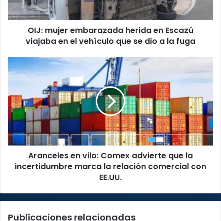
en
el
OIJ: mujer embarazada herida en Escazú
vehículo
que
viajaba en el vehículo que se dio a la fuga
se
dio
Aranceles
a
en
la
vilo:
fuga
Comex
advierte
que
la
incertidumbre
marca
Aranceles en vilo: Comex advierte que la
la
relación
incertidumbre marca la relación comercial con
comercial
EE.UU.
con
EE.UU.
Publicaciones relacionadas