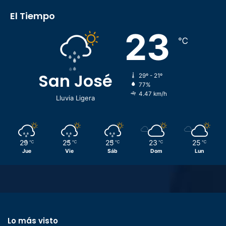
El Tiempo
23
℃
San José
29º - 21º
77%
4.47 km/h
Lluvia Ligera
29
25
25
23
25
℃
℃
℃
℃
℃
Jue
Vie
Sáb
Dom
Lun
Lo más visto