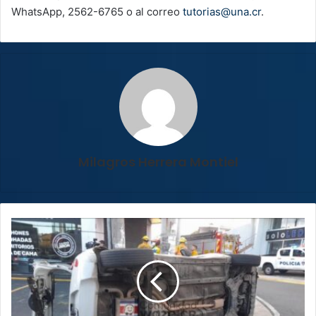
WhatsApp, 2562-6765 o al correo
tutorias@una.cr
.
Milagros Herrera Montiel
OIJ:
mujer
embarazada
herida
en
Escazú
viajaba