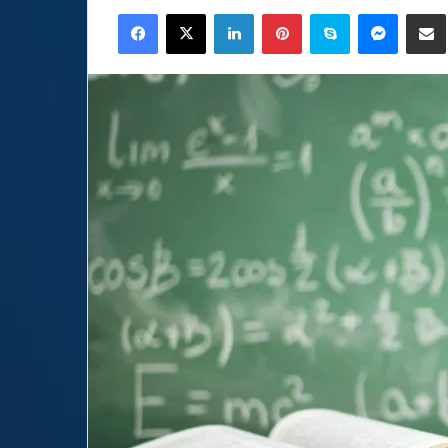
an
Facebook
X
LinkedIn
Pinterest
Skype
Messen
C
email