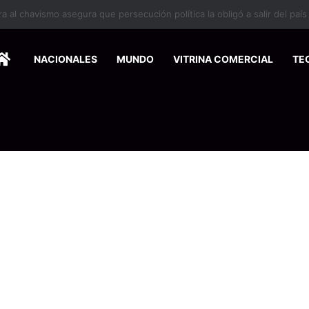
 se suma a la economía circular
HOME
NACIONALES
MUNDO
VITRINA COMERCIAL
TE