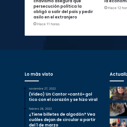
chavismo asegura que
la economí
persecución política la
Hace 12 ho
obligó a salir del país y pedir
asilo en el extranjero
Hace 11 horas
Lo más visto
Actuali
noviembre 27, 2022
(Video) Un Cantor «cantó» gol
tico con el corazón y se hizo viral
febrero 26, 2022
¿Tiene billetes de algodón? Vea
cuáles dejan de circular a partir
del 1 de marzo