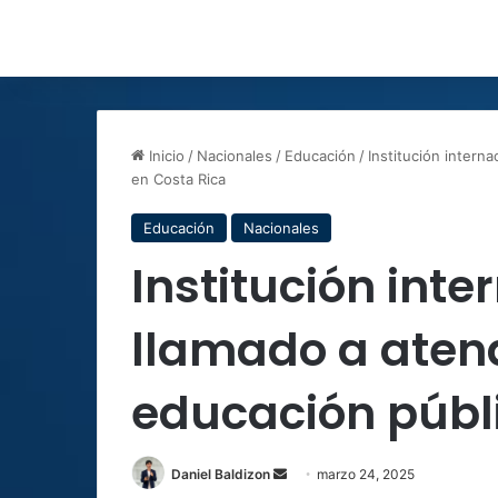
Inicio
/
Nacionales
/
Educación
/
Institución interna
en Costa Rica
Educación
Nacionales
Institución int
llamado a atend
educación públ
Send
Daniel Baldizon
marzo 24, 2025