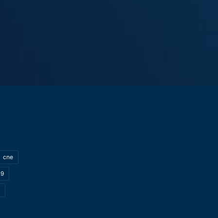
cne
19