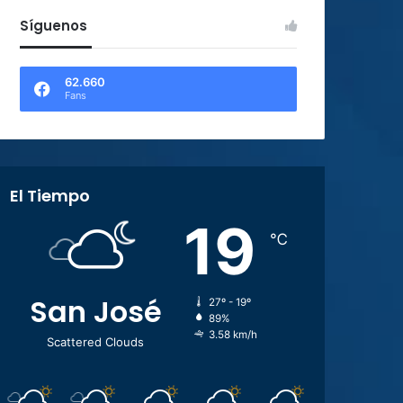
Síguenos
62.660
Fans
El Tiempo
19
℃
San José
27º - 19º
89%
3.58 km/h
Scattered Clouds