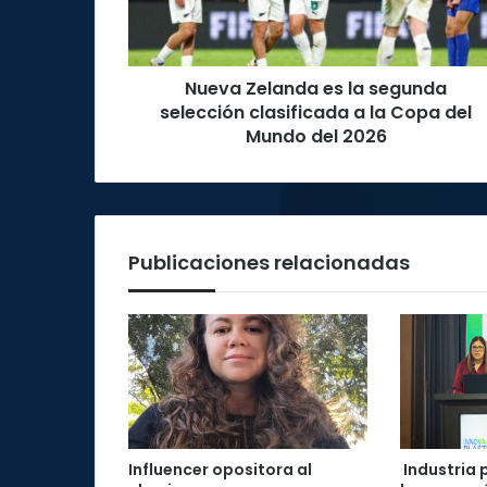
clasificada
a
la
Nueva Zelanda es la segunda
Copa
del
selección clasificada a la Copa del
Mundo
Mundo del 2026
del
2026
Publicaciones relacionadas
Influencer opositora al
Industria 