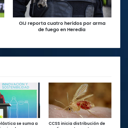
de
fuego
en
OIJ reporta cuatro heridos por arma
Heredia
de fuego en Heredia
plástica se suma a
CCSS inicia distribución de