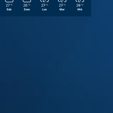
27
26
27
27
26
℃
℃
℃
℃
℃
Sáb
Dom
Lun
Mar
Mié