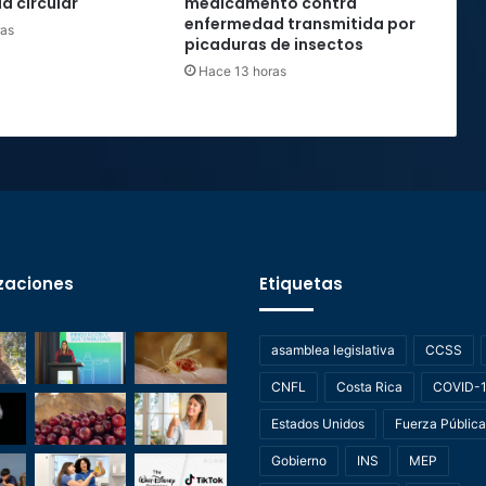
a circular
medicamento contra
enfermedad transmitida por
ras
picaduras de insectos
Hace 13 horas
zaciones
Etiquetas
asamblea legislativa
CCSS
CNFL
Costa Rica
COVID-
Estados Unidos
Fuerza Pública
Gobierno
INS
MEP