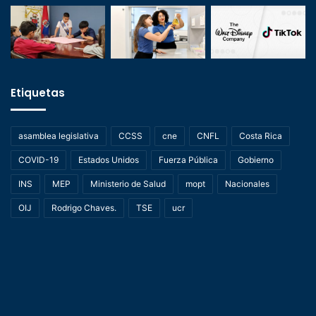
Etiquetas
asamblea legislativa
CCSS
cne
CNFL
Costa Rica
COVID-19
Estados Unidos
Fuerza Pública
Gobierno
INS
MEP
Ministerio de Salud
mopt
Nacionales
OIJ
Rodrigo Chaves.
TSE
ucr