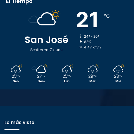
El Tiempo
21
℃
San José
24º - 20º
82%
4.47 km/h
Scattered Clouds
25
27
25
29
28
℃
℃
℃
℃
℃
Sáb
Dom
Lun
Mar
Mié
Lo más visto