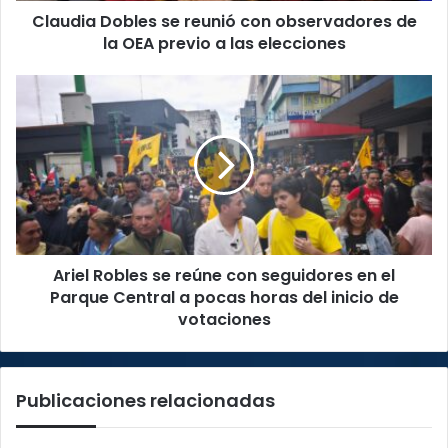
Claudia Dobles se reunió con observadores de
previo
a
la OEA previo a las elecciones
las
elecciones
Ariel
Robles
se
reúne
con
seguidores
en
el
Parque
Ariel Robles se reúne con seguidores en el
Central
a
Parque Central a pocas horas del inicio de
pocas
votaciones
horas
del
inicio
Publicaciones relacionadas
de
votaciones