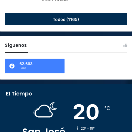
Todos (1165)
Síguenos
62.663
Fans
El Tiempo
20
℃
San José
23º - 19º