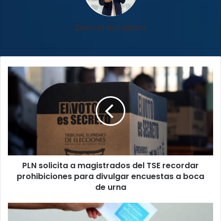
Daniel Baldizon
PLN
solicita
a
magistrados
del
TSE
recordar
prohibiciones
para
PLN solicita a magistrados del TSE recordar
divulgar
encuestas
prohibiciones para divulgar encuestas a boca
a
de urna
boca
de
(VIDEO)
urna
Urnas