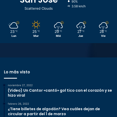
90%
3.58 km/h
Scattered Clouds
23
25
29
27
28
℃
℃
℃
℃
℃
Lun
Mar
Mié
Jue
Vie
Lo más visto
noviembre 27, 2022
(Video) Un Cantor «cantó» gol tico con el corazón y se
hizo viral
febrero 26, 2022
¿Tiene billetes de algodón? Vea cuáles dejan de
circular a partir del 1 de marzo