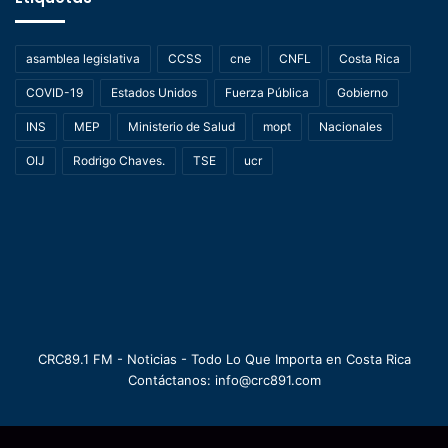
asamblea legislativa
CCSS
cne
CNFL
Costa Rica
COVID-19
Estados Unidos
Fuerza Pública
Gobierno
INS
MEP
Ministerio de Salud
mopt
Nacionales
OIJ
Rodrigo Chaves.
TSE
ucr
CRC89.1 FM - Noticias - Todo Lo Que Importa en Costa Rica
Contáctanos: info@crc891.com