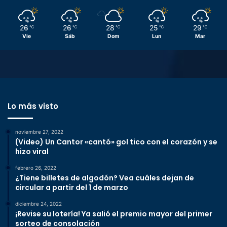
26
26
28
25
29
℃
℃
℃
℃
℃
Vie
Sáb
Dom
Lun
Mar
Lo más visto
noviembre 27, 2022
(Video) Un Cantor «cantó» gol tico con el corazón y se
hizo viral
febrero 26, 2022
¿Tiene billetes de algodón? Vea cuáles dejan de
circular a partir del 1 de marzo
diciembre 24, 2022
¡Revise su lotería! Ya salió el premio mayor del primer
sorteo de consolación