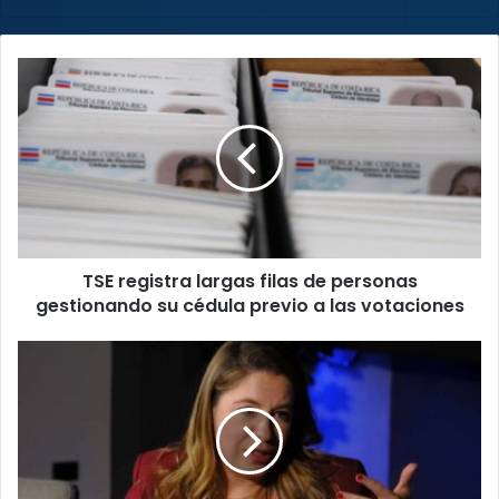
TSE
registra
largas
filas
de
personas
gestionando
su
cédula
TSE registra largas filas de personas
previo
a
gestionando su cédula previo a las votaciones
las
votaciones
Claudia
Dobles
se
reunió
con
observadores
de