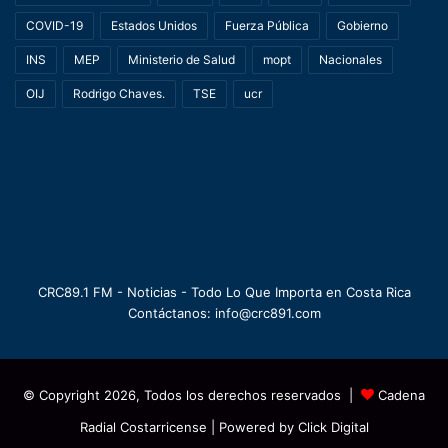
COVID-19
Estados Unidos
Fuerza Pública
Gobierno
INS
MEP
Ministerio de Salud
mopt
Nacionales
OIJ
Rodrigo Chaves.
TSE
ucr
CRC89.1 FM - Noticias - Todo Lo Que Importa en Costa Rica
Contáctanos: info@crc891.com
© Copyright 2026, Todos los derechos reservados |
Cadena
Radial Costarricense
| Powered by
Click Digital