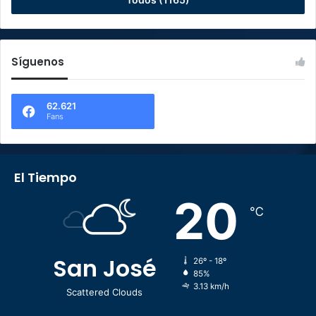
Síguenos
62.621
Fans
El Tiempo
20
℃
San José
26º - 18º
85%
3.13 km/h
Scattered Clouds