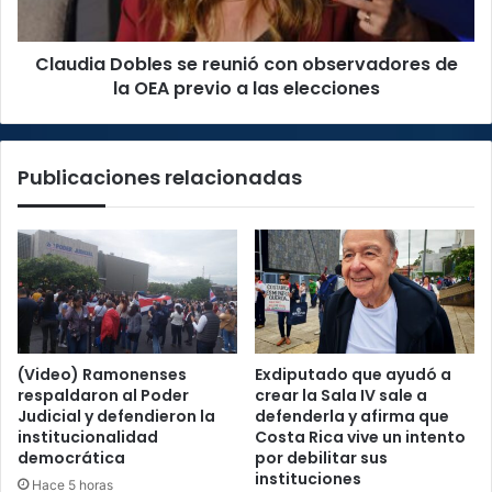
la
OEA
Claudia Dobles se reunió con observadores de
previo
a
la OEA previo a las elecciones
las
elecciones
Publicaciones relacionadas
(Video) Ramonenses
Exdiputado que ayudó a
respaldaron al Poder
crear la Sala IV sale a
Judicial y defendieron la
defenderla y afirma que
institucionalidad
Costa Rica vive un intento
democrática
por debilitar sus
instituciones
Hace 5 horas