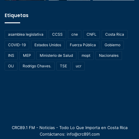
Etiquetas
asamblea legislativa
CCSS
cne
CNFL
Costa Rica
COVID-19
Estados Unidos
Fuerza Pública
Gobierno
INS
MEP
Ministerio de Salud
mopt
Nacionales
OIJ
Rodrigo Chaves.
TSE
ucr
CRC89.1 FM - Noticias - Todo Lo Que Importa en Costa Rica
Contáctanos: info@crc891.com