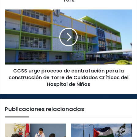
de
Nueva
CCSS
York
urge
proceso
de
contratación
para
la
construcción
de
CCSS urge proceso de contratación para la
Torre
de
construcción de Torre de Cuidados Críticos del
Cuidados
Hospital de Niños
Críticos
del
Hospital
Publicaciones relacionadas
de
Niños