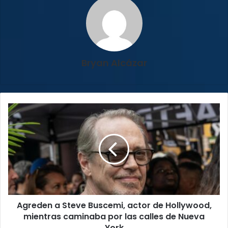
Bryan Alcázar
Agreden
a
Steve
Buscemi,
actor
de
Hollywood,
mientras
caminaba
Agreden a Steve Buscemi, actor de Hollywood,
por
las
mientras caminaba por las calles de Nueva
calles
York