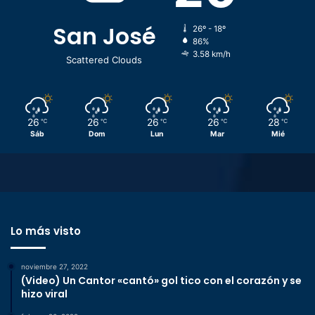
San José
26º - 18º
86%
3.58 km/h
Scattered Clouds
26
26
26
26
28
℃
℃
℃
℃
℃
Sáb
Dom
Lun
Mar
Mié
Lo más visto
noviembre 27, 2022
(Video) Un Cantor «cantó» gol tico con el corazón y se
hizo viral