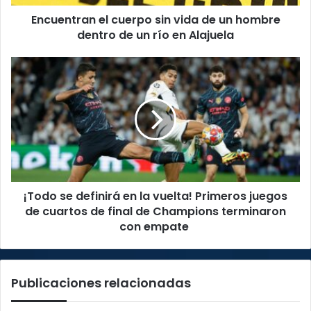
dentro
Encuentran el cuerpo sin vida de un hombre
de
un
dentro de un río en Alajuela
río
en
¡Todo
Alajuela
se
definirá
en
la
vuelta!
Primeros
juegos
de
¡Todo se definirá en la vuelta! Primeros juegos
cuartos
de
de cuartos de final de Champions terminaron
final
con empate
de
Champions
terminaron
Publicaciones relacionadas
con
empate