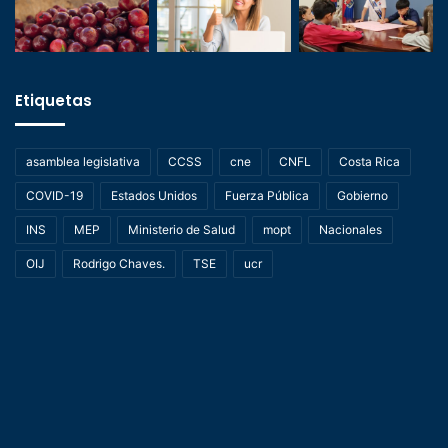
Etiquetas
asamblea legislativa
CCSS
cne
CNFL
Costa Rica
COVID-19
Estados Unidos
Fuerza Pública
Gobierno
INS
MEP
Ministerio de Salud
mopt
Nacionales
OIJ
Rodrigo Chaves.
TSE
ucr