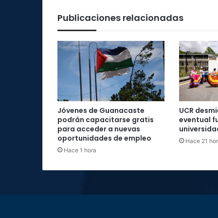
Publicaciones relacionadas
Jóvenes de Guanacaste
UCR desmie
podrán capacitarse gratis
eventual f
para acceder a nuevas
universida
oportunidades de empleo
Hace 21 ho
Hace 1 hora