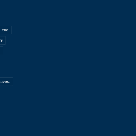
cne
19
haves.