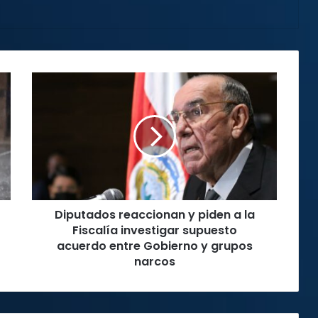
Diputados
reaccionan
y
piden
a
la
Fiscalía
investigar
supuesto
Diputados reaccionan y piden a la
acuerdo
entre
Fiscalía investigar supuesto
Gobierno
acuerdo entre Gobierno y grupos
y
narcos
grupos
narcos