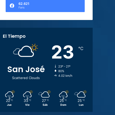
62.621
Fans
El Tiempo
23
℃
San José
23º - 21º
80%
4.02 km/h
Scattered Clouds
22
33
27
25
25
℃
℃
℃
℃
℃
Jue
Vie
Sáb
Dom
Lun