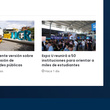
nte versión sobre
Expo U reunirá a 50
usión de
instituciones para orientar a
des públicas
miles de estudiantes
ras
Hace 1 día