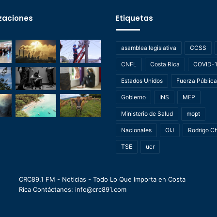
zaciones
Etiquetas
asamblea legislativa
CCSS
CNFL
Costa Rica
COVID-
Estados Unidos
Fuerza Pública
Gobierno
INS
MEP
Ministerio de Salud
mopt
Nacionales
OIJ
Rodrigo C
TSE
ucr
CRC89.1 FM - Noticias - Todo Lo Que Importa en Costa
Rica Contáctanos: info@crc891.com