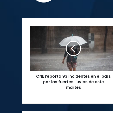
CNE
reporta
93
incidentes
en
el
país
por
las
CNE reporta 93 incidentes en el país
fuertes
lluvias
por las fuertes lluvias de este
de
martes
este
martes