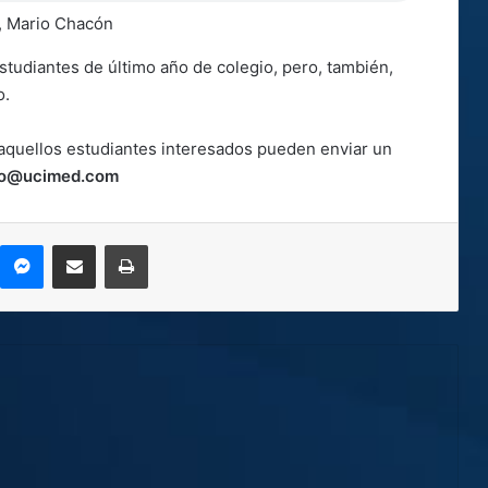
d, Mario Chacón
estudiantes de último año de colegio, pero, también,
o.
, aquellos estudiantes interesados pueden enviar un
o@ucimed.com
kype
Messenger
Compartir por correo electrónico
Imprimir