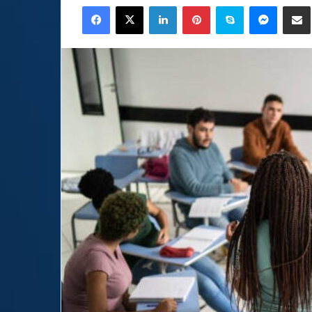
Facebook
X
LinkedIn
Pinterest
Skype
Messen
C
email