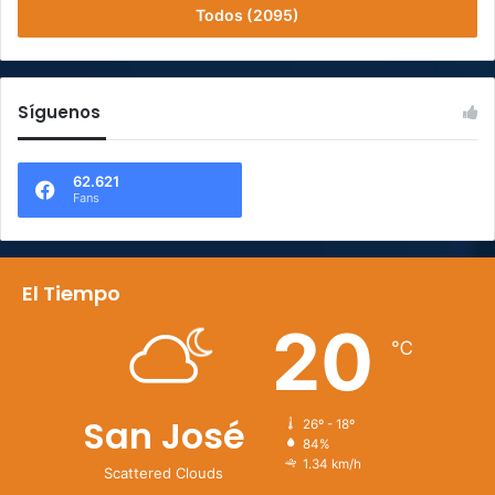
Todos (2095)
Síguenos
62.621
Fans
El Tiempo
20
℃
San José
26º - 18º
84%
1.34 km/h
Scattered Clouds