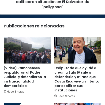
Salvador
calificaron situación en El Salvador de
de
"peligrosa"
"peligrosa"
Publicaciones relacionadas
(Video) Ramonenses
Exdiputado que ayudó a
respaldaron al Poder
crear la Sala IV sale a
Judicial y defendieron la
defenderla y afirma que
institucionalidad
Costa Rica vive un intento
democrática
por debilitar sus
instituciones
Hace 8 horas
Hace 9 horas