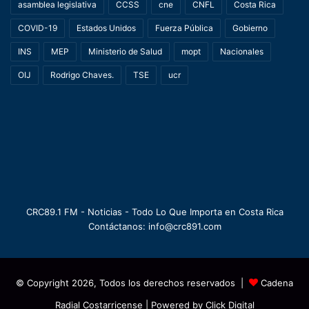
asamblea legislativa
CCSS
cne
CNFL
Costa Rica
COVID-19
Estados Unidos
Fuerza Pública
Gobierno
INS
MEP
Ministerio de Salud
mopt
Nacionales
OIJ
Rodrigo Chaves.
TSE
ucr
CRC89.1 FM - Noticias - Todo Lo Que Importa en Costa Rica
Contáctanos: info@crc891.com
© Copyright 2026, Todos los derechos reservados |
Cadena
Radial Costarricense
| Powered by
Click Digital