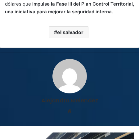
dólares que
impulse la Fase III del Plan Control Territorial,
una iniciativa para mejorar la seguridad interna.
el salvador
Alejandro Melendez
Sitio
web
Nueva