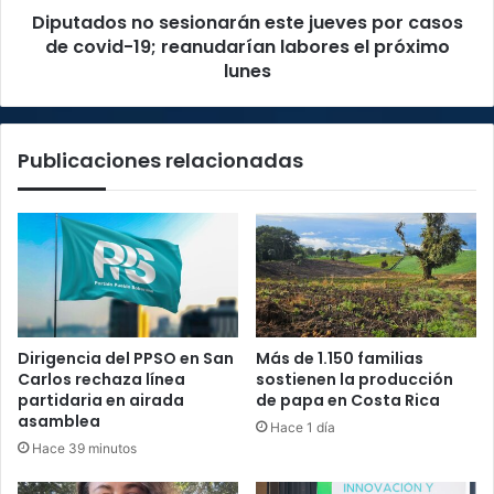
Diputados no sesionarán este jueves por casos
19;
reanudarían
de covid-19; reanudarían labores el próximo
labores
lunes
el
próximo
lunes
Publicaciones relacionadas
Dirigencia del PPSO en San
Más de 1.150 familias
Carlos rechaza línea
sostienen la producción
partidaria en airada
de papa en Costa Rica
asamblea
Hace 1 día
Hace 39 minutos