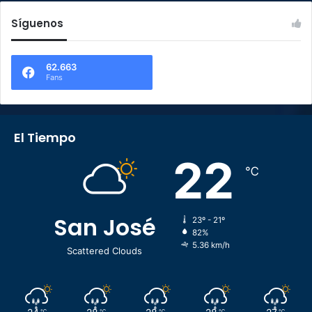
Síguenos
62.663
Fans
El Tiempo
22
℃
San José
23º - 21º
82%
5.36 km/h
Scattered Clouds
℃
℃
℃
℃
℃