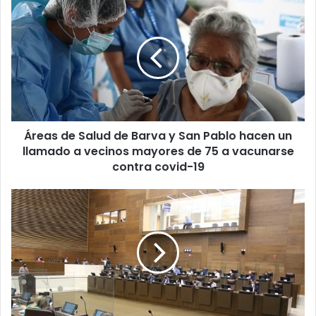
Áreas
de
Salud
de
Barva
y
San
Pablo
hacen
Áreas de Salud de Barva y San Pablo hacen un
un
llamado
llamado a vecinos mayores de 75 a vacunarse
a
contra covid-19
vecinos
mayores
Diputados
de
no
75
sesionarán
a
este
vacunarse
jueves
contra
por
covid-
casos
19
de
covid-