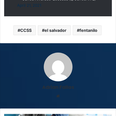
April 21, 2021
CCSS
el salvador
fentanilo
Adrian Fallas
Sitio
web