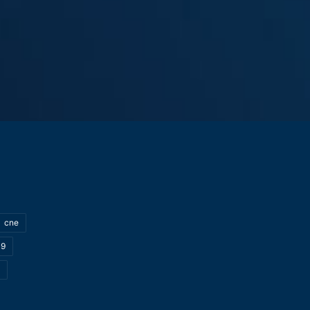
cne
19