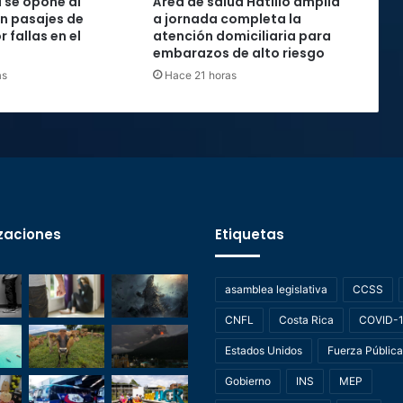
 se opone al
Área de salud Hatillo amplía
n pasajes de
a jornada completa la
 fallas en el
atención domiciliaria para
embarazos de alto riesgo
as
Hace 21 horas
zaciones
Etiquetas
asamblea legislativa
CCSS
CNFL
Costa Rica
COVID-
Estados Unidos
Fuerza Pública
Gobierno
INS
MEP