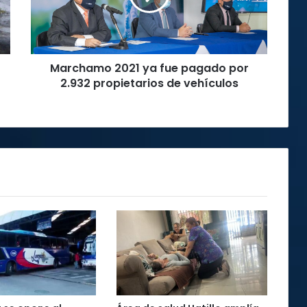
por
2.932
propietarios
de
Marchamo 2021 ya fue pagado por
vehículos
2.932 propietarios de vehículos