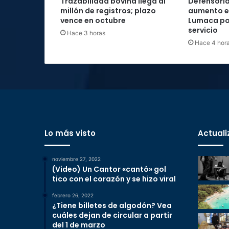
Trazabilidad bovina llega al
Defensoría
millón de registros; plazo
aumento e
vence en octubre
Lumaca por
servicio
Hace 3 horas
Hace 4 hor
Lo más visto
Actuali
noviembre 27, 2022
(Video) Un Cantor «cantó» gol
tico con el corazón y se hizo viral
febrero 26, 2022
¿Tiene billetes de algodón? Vea
cuáles dejan de circular a partir
del 1 de marzo