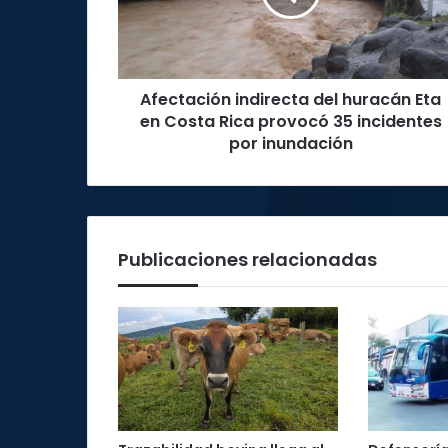
en
Costa
Rica
provocó
Afectación indirecta del huracán Eta
35
incidentes
en Costa Rica provocó 35 incidentes
por
por inundación
inundación
Publicaciones relacionadas