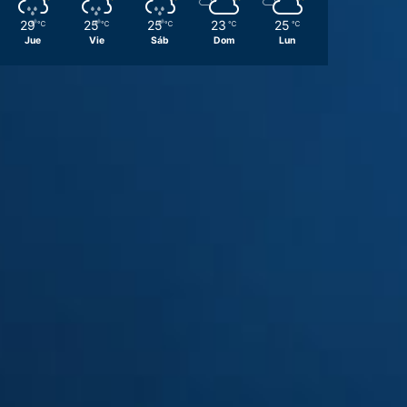
29
25
25
23
25
℃
℃
℃
℃
℃
Jue
Vie
Sáb
Dom
Lun