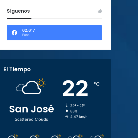
Síguenos
62.617
Fans
El Tiempo
22
℃
San José
29º - 21º
83%
4.47 km/h
Scattered Clouds