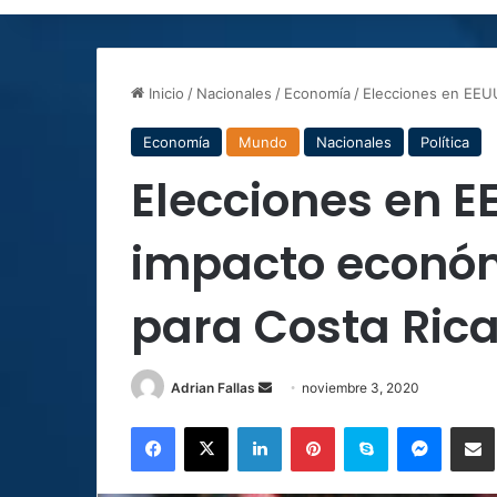
Inicio
/
Nacionales
/
Economía
/
Elecciones en EEUU
Economía
Mundo
Nacionales
Política
Elecciones en EE
impacto económi
para Costa Ric
Send
Adrian Fallas
noviembre 3, 2020
an
Facebook
X
LinkedIn
Pinterest
Skype
Messen
C
email