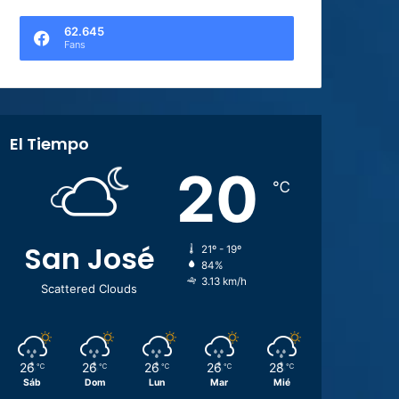
62.645
Fans
El Tiempo
20
℃
San José
21º - 19º
84%
3.13 km/h
Scattered Clouds
26
26
26
26
28
℃
℃
℃
℃
℃
Sáb
Dom
Lun
Mar
Mié