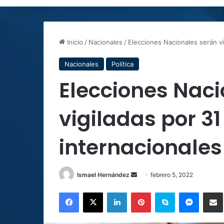
Inicio
/
Nacionales
/
Elecciones Nacionales serán vi
Nacionales
Política
Elecciones Naci
vigiladas por 3
internacionales
Send
Ismael Hernández
febrero 5, 2022
an
Facebook
X
LinkedIn
Pinterest
Skype
Messen
C
email