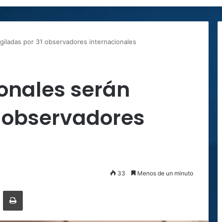
giladas por 31 observadores internacionales
onales serán
1 observadores
33
Menos de un minuto
ger
ompartir por correo electrónico
Imprimir