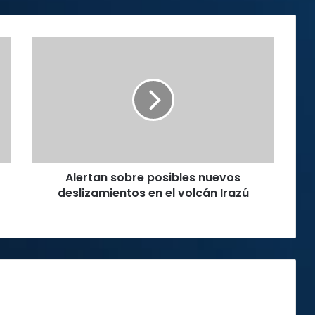
Alertan
sobre
posibles
nuevos
deslizamientos
en
el
volcán
Irazú
Alertan sobre posibles nuevos
deslizamientos en el volcán Irazú