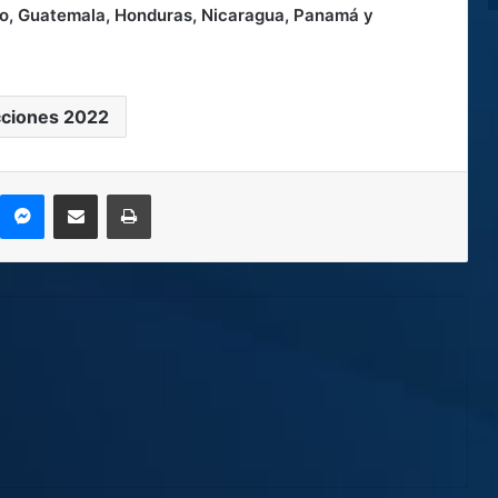
ico, Guatemala, Honduras, Nicaragua, Panamá y
cciones 2022
kype
Messenger
Compartir por correo electrónico
Imprimir