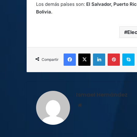
Los demás países son:
El Salvador, Puerto R
Bolivia.
Ele
Facebook
X
LinkedIn
Pinterest
S
Compartir
Ismael Hernández
Sitio
web