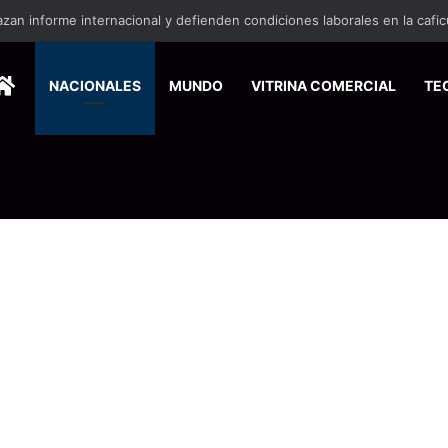
miendan ahorrar desde agosto para enfrentar los gastos de fin de año
HOME
NACIONALES
MUNDO
VITRINA COMERCIAL
TE