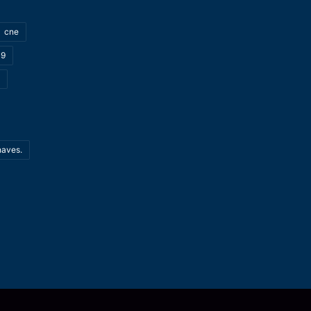
cne
19
haves.