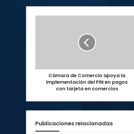
Cámara
de
Comercio
apoya
la
implementación
del
PIN
en
Cámara de Comercio apoya la
pagos
con
implementación del PIN en pagos
tarjeta
con tarjeta en comercios
en
comercios
Publicaciones relacionadas