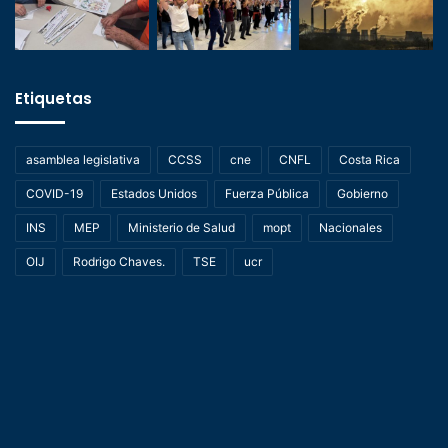
Etiquetas
asamblea legislativa
CCSS
cne
CNFL
Costa Rica
COVID-19
Estados Unidos
Fuerza Pública
Gobierno
INS
MEP
Ministerio de Salud
mopt
Nacionales
OIJ
Rodrigo Chaves.
TSE
ucr