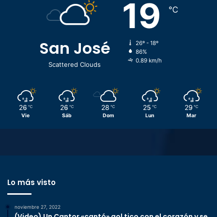
19
℃
San José
26º - 18º
86%
0.89 km/h
Scattered Clouds
26
26
28
25
29
℃
℃
℃
℃
℃
Vie
Sáb
Dom
Lun
Mar
Lo más visto
noviembre 27, 2022
(Video) Un Cantor «cantó» gol tico con el corazón y se