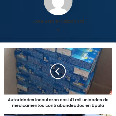
Jose Daniel Sandoval
Sitio
web
Autoridades
incautaron
casi
41
mil
unidades
de
medicamentos
contrabandeados
Autoridades incautaron casi 41 mil unidades de
en
Upala
medicamentos contrabandeados en Upala
OIJ