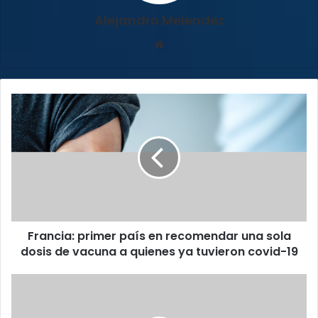
Alejandro Melendez
Sitio
web
Francia:
primer
país
en
recomendar
una
sola
dosis
de
Francia: primer país en recomendar una sola
vacuna
a
dosis de vacuna a quienes ya tuvieron covid-19
quienes
ya
TSE
tuvieron
rechaza
covid-
recurso