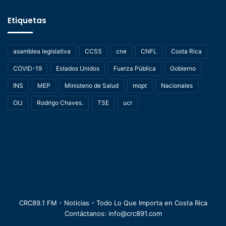
Etiquetas
asamblea legislativa
CCSS
cne
CNFL
Costa Rica
COVID-19
Estados Unidos
Fuerza Pública
Gobierno
INS
MEP
Ministerio de Salud
mopt
Nacionales
OIJ
Rodrigo Chaves.
TSE
ucr
CRC89.1 FM - Noticias - Todo Lo Que Importa en Costa Rica
Contáctanos: info@crc891.com