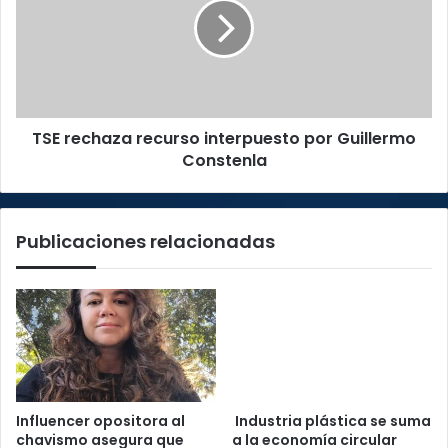
19
interpuesto
por
Guillermo
Constenla
TSE rechaza recurso interpuesto por Guillermo
Constenla
Publicaciones relacionadas
Influencer opositora al
Industria plástica se suma
chavismo asegura que
a la economía circular