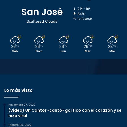
San José
21º - 19º
84%
3.13 km/h
Scattered Clouds
26
26
26
26
28
℃
℃
℃
℃
℃
Sáb
Dom
Lun
Mar
Mié
Lo más visto
noviembre 27, 2022
(Video) Un Cantor «cantó» gol tico con el corazón y se
hizo viral
febrero 26, 2022