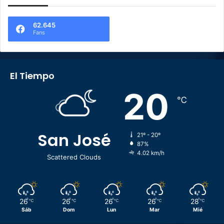
62.645
Fans
El Tiempo
20
℃
San José
21º - 20º
87%
4.02 km/h
Scattered Clouds
26
26
26
26
28
℃
℃
℃
℃
℃
Sáb
Dom
Lun
Mar
Mié