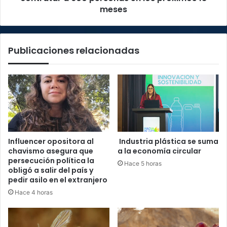
en
meses
los
próximos
18
Publicaciones relacionadas
meses
Influencer opositora al
Industria plástica se suma
chavismo asegura que
a la economía circular
persecución política la
Hace 5 horas
obligó a salir del país y
pedir asilo en el extranjero
Hace 4 horas