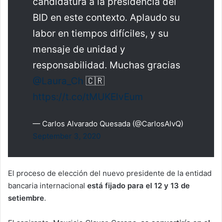
candidatura a la presidencia del
BID en este contexto. Aplaudo su
labor en tiempos difíciles, y su
mensaje de unidad y
responsabilidad. Muchas gracias
@Laura_Ch
🇨🇷
https://t.co/tMUKElvEum
— Carlos Alvarado Quesada (@CarlosAlvQ)
September 3, 2020
El proceso de elección del nuevo presidente de la entidad
bancaria internacional
está fijado para el 12 y 13 de
setiembre
.