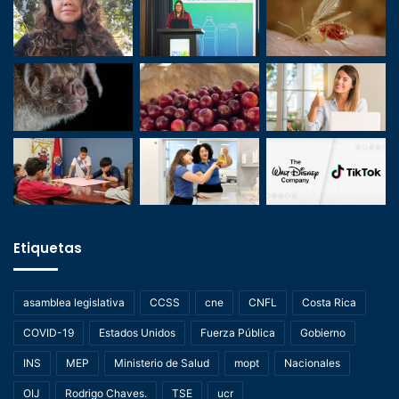
Etiquetas
asamblea legislativa
CCSS
cne
CNFL
Costa Rica
COVID-19
Estados Unidos
Fuerza Pública
Gobierno
INS
MEP
Ministerio de Salud
mopt
Nacionales
OIJ
Rodrigo Chaves.
TSE
ucr