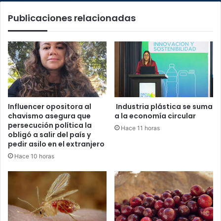
de
Publicaciones relacionadas
Costa
Rica
Influencer opositora al
Industria plástica se suma
chavismo asegura que
a la economía circular
persecución política la
Hace 11 horas
obligó a salir del país y
pedir asilo en el extranjero
Hace 10 horas