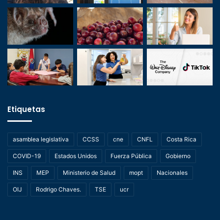
Etiquetas
asamblea legislativa
CCSS
cne
CNFL
Costa Rica
COVID-19
Estados Unidos
Fuerza Pública
Gobierno
INS
MEP
Ministerio de Salud
mopt
Nacionales
OIJ
Rodrigo Chaves.
TSE
ucr