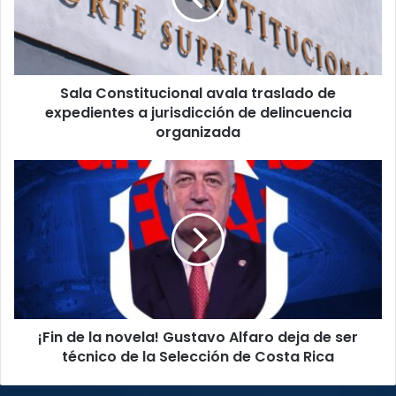
expedientes
a
jurisdicción
de
Sala Constitucional avala traslado de
delincuencia
organizada
expedientes a jurisdicción de delincuencia
organizada
¡Fin
de
la
novela!
Gustavo
Alfaro
deja
de
ser
¡Fin de la novela! Gustavo Alfaro deja de ser
técnico
de
técnico de la Selección de Costa Rica
la
Selección