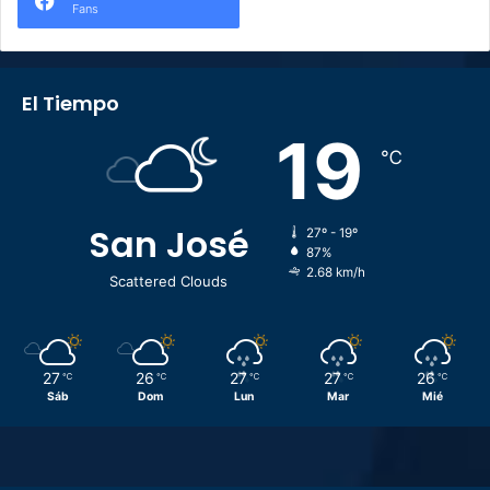
Fans
El Tiempo
19
℃
San José
27º - 19º
87%
2.68 km/h
Scattered Clouds
27
26
27
27
26
℃
℃
℃
℃
℃
Sáb
Dom
Lun
Mar
Mié