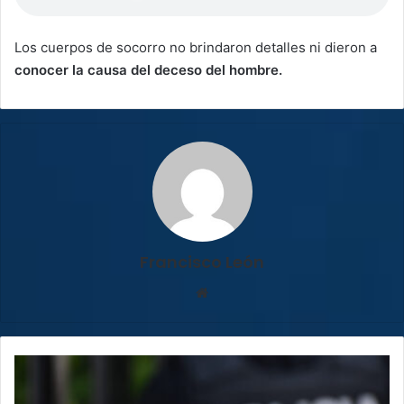
Los cuerpos de socorro no brindaron detalles ni dieron a
conocer la causa del deceso del hombre.
Francisco León
Sitio
web
Identifican
a
víctimas