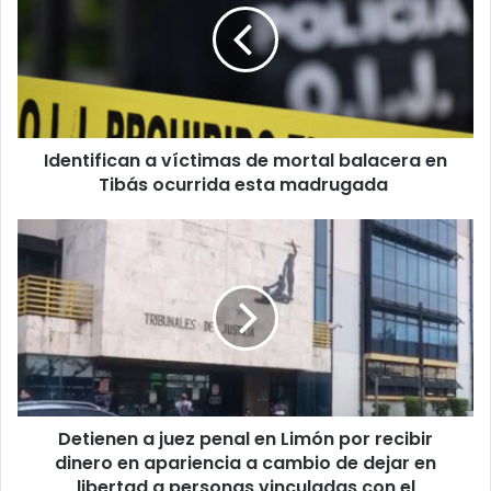
de
mortal
balacera
en
Tibás
ocurrida
Identifican a víctimas de mortal balacera en
esta
madrugada
Tibás ocurrida esta madrugada
Detienen
a
juez
penal
en
Limón
por
recibir
dinero
Detienen a juez penal en Limón por recibir
en
apariencia
dinero en apariencia a cambio de dejar en
a
libertad a personas vinculadas con el