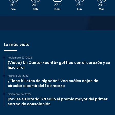
29
26
27
27
29
℃
℃
℃
℃
℃
Vie
Sáb
Dom
Lun
Mar
Lo más visto
noviembre 27, 2022
(Video) Un Cantor «cantó» gol tico con el corazón y se
hizo viral
febrero 26, 2022
¿Tiene billetes de algodón? Vea cuáles dejan de
circular a partir del 1 de marzo
diciembre 24, 2022
¡Revise su lotería! Ya salió el premio mayor del primer
sorteo de consolación