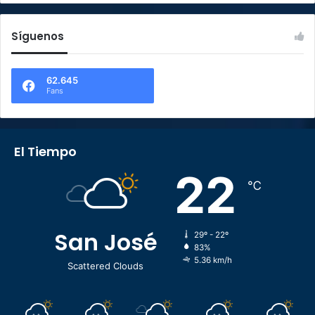
Síguenos
62.645
Fans
El Tiempo
22
℃
San José
29º - 22º
83%
5.36 km/h
Scattered Clouds