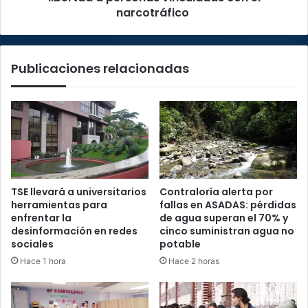
cambio
narcotráfico
de
dejar
en
Publicaciones relacionadas
libertad
a
personas
vinculadas
con
el
narcotráfico
TSE llevará a universitarios
Contraloría alerta por
herramientas para
fallas en ASADAS: pérdidas
enfrentar la
de agua superan el 70% y
desinformación en redes
cinco suministran agua no
sociales
potable
Hace 1 hora
Hace 2 horas