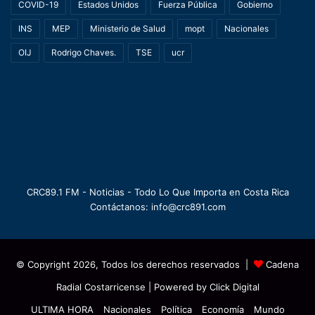
COVID-19
Estados Unidos
Fuerza Pública
Gobierno
INS
MEP
Ministerio de Salud
mopt
Nacionales
OIJ
Rodrigo Chaves.
TSE
ucr
CRC89.1 FM - Noticias - Todo Lo Que Importa en Costa Rica
Contáctanos: info@crc891.com
© Copyright 2026, Todos los derechos reservados |
Cadena
Radial Costarricense
| Powered by
Click Digital
ULTIMA HORA
Nacionales
Política
Economía
Mundo