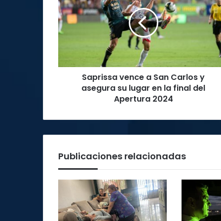
a
San
Carlos
y
asegura
su
lugar
Saprissa vence a San Carlos y
en
la
asegura su lugar en la final del
final
Apertura 2024
del
Apertura
2024
Publicaciones relacionadas