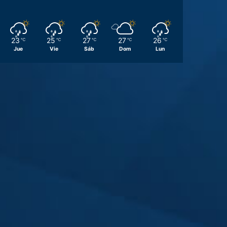
23
25
27
27
26
℃
℃
℃
℃
℃
Jue
Vie
Sáb
Dom
Lun