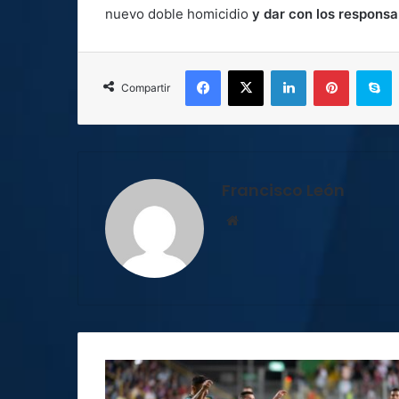
nuevo doble homicidio
y dar con los responsa
Facebook
X
LinkedIn
Pinterest
S
Compartir
Francisco León
Sitio
web
Saprissa
vence