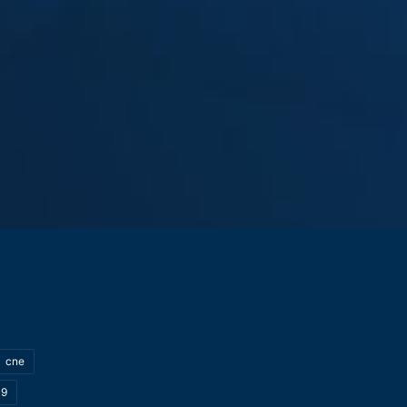
cne
19