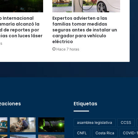
 Internacional
Expertos advierten a las
maría alcanzó la
familias tomar medidas
rd de reportes por
seguras antes de instalar un
ias con luces láser
cargador para vehículo
eléctrico
as
Hace 7 horas
zaciones
Etiquetas
asamblea legislativa
CCSS
CNFL
Costa Rica
COVID-