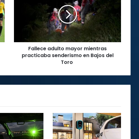
mayor
mientras
practicaba
senderismo
en
Bajos
del
Fallece adulto mayor mientras
Toro
practicaba senderismo en Bajos del
Toro