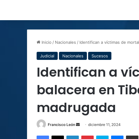
Inicio
/
Nacionales
/
Identifican a víctimas de mort
Judicial
Nacionales
Sucesos
Identifican a v
balacera en Tib
madrugada
Send
Francisco León
diciembre 11, 2024
an
Facebook
X
LinkedIn
Pinterest
Skype
Messen
C