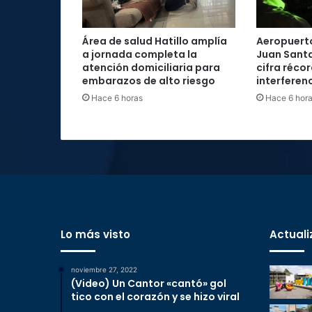
Área de salud Hatillo amplía
Aeropuerto
a jornada completa la
Juan Santa
atención domiciliaria para
cifra réco
embarazos de alto riesgo
interferenc
Hace 6 horas
Hace 6 hor
Lo más visto
Actuali
noviembre 27, 2022
(Video) Un Cantor «cantó» gol
tico con el corazón y se hizo viral