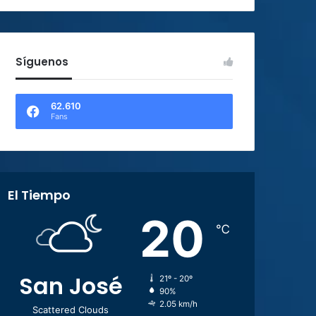
Síguenos
62.610
Fans
El Tiempo
20
℃
San José
21º - 20º
90%
2.05 km/h
Scattered Clouds