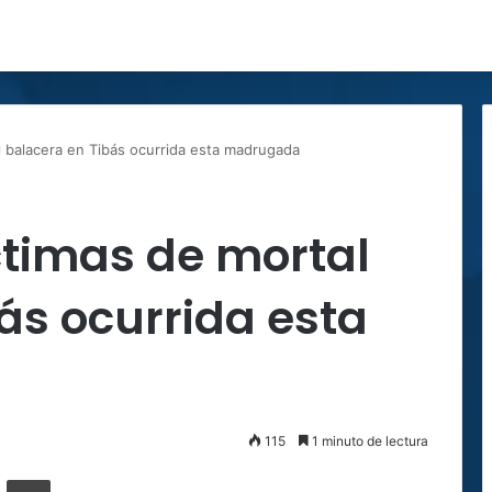
al balacera en Tibás ocurrida esta madrugada
íctimas de mortal
ás ocurrida esta
115
1 minuto de lectura
ger
ompartir por correo electrónico
Imprimir