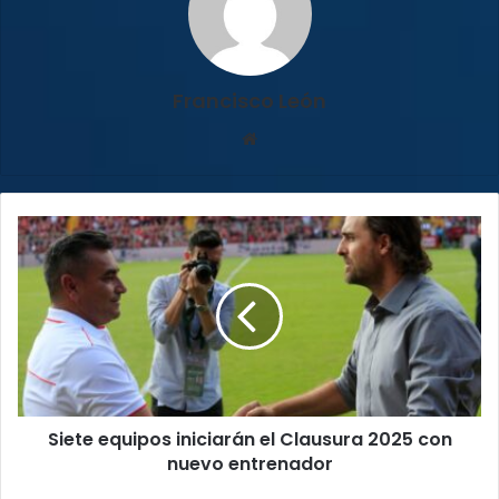
Francisco León
Sitio
web
Siete
equipos
iniciarán
el
Clausura
2025
con
nuevo
entrenador
Siete equipos iniciarán el Clausura 2025 con
nuevo entrenador