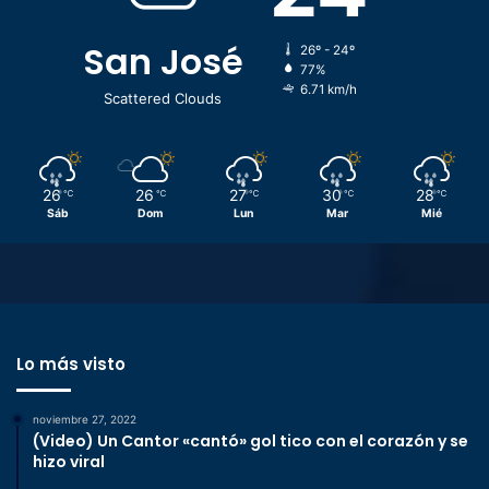
San José
26º - 24º
77%
6.71 km/h
Scattered Clouds
26
26
27
30
28
℃
℃
℃
℃
℃
Sáb
Dom
Lun
Mar
Mié
Lo más visto
noviembre 27, 2022
(Video) Un Cantor «cantó» gol tico con el corazón y se
hizo viral