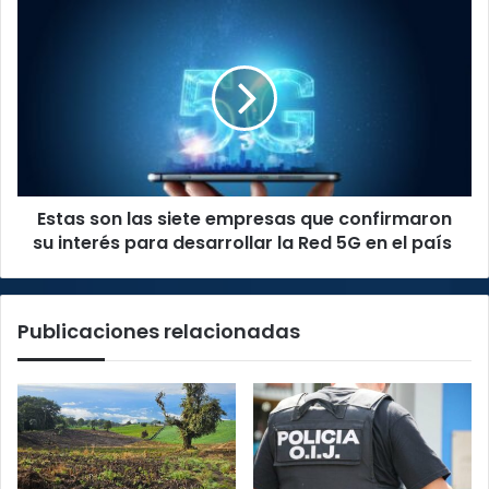
Estas
son
las
siete
empresas
que
confirmaron
su
interés
Estas son las siete empresas que confirmaron
para
desarrollar
su interés para desarrollar la Red 5G en el país
la
Red
5G
Publicaciones relacionadas
en
el
país