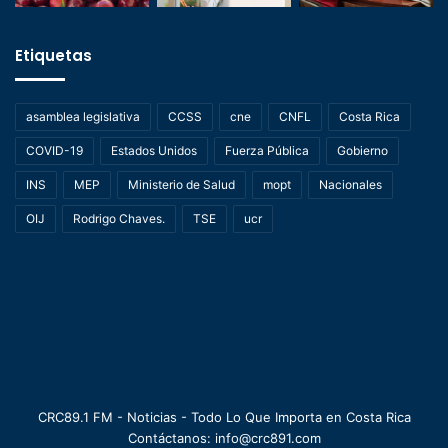
Etiquetas
asamblea legislativa
CCSS
cne
CNFL
Costa Rica
COVID-19
Estados Unidos
Fuerza Pública
Gobierno
INS
MEP
Ministerio de Salud
mopt
Nacionales
OIJ
Rodrigo Chaves.
TSE
ucr
CRC89.1 FM - Noticias - Todo Lo Que Importa en Costa Rica
Contáctanos: info@crc891.com