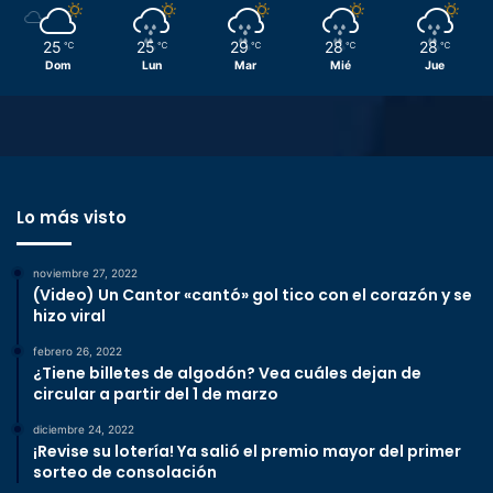
25
25
29
28
28
℃
℃
℃
℃
℃
Dom
Lun
Mar
Mié
Jue
Lo más visto
noviembre 27, 2022
(Video) Un Cantor «cantó» gol tico con el corazón y se
hizo viral
febrero 26, 2022
¿Tiene billetes de algodón? Vea cuáles dejan de
circular a partir del 1 de marzo
diciembre 24, 2022
¡Revise su lotería! Ya salió el premio mayor del primer
sorteo de consolación