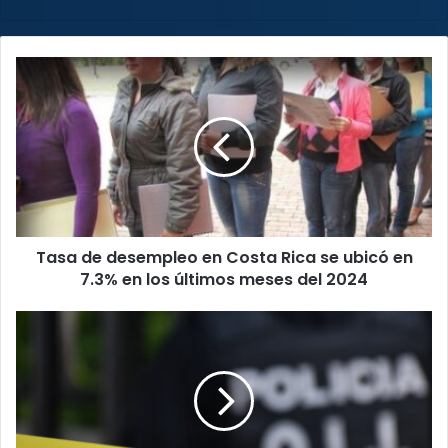
Tasa
de
desempleo
en
Costa
Rica
se
ubicó
en
Tasa de desempleo en Costa Rica se ubicó en
7.3%
en
7.3% en los últimos meses del 2024
los
últimos
Fallecen
meses
tres
del
personas
2024
producto
de
una
balacera