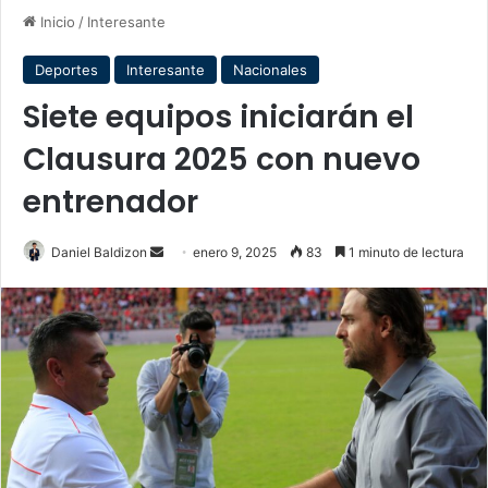
Inicio
/
Interesante
Deportes
Interesante
Nacionales
Siete equipos iniciarán el
Clausura 2025 con nuevo
entrenador
Send
Daniel Baldizon
enero 9, 2025
83
1 minuto de lectura
an
email