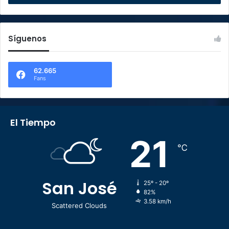
Síguenos
62.665
Fans
El Tiempo
21
℃
San José
25º - 20º
82%
3.58 km/h
Scattered Clouds