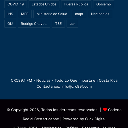
COVID-19
Estados Unidos
Fuerza Pública
Gobierno
INS
MEP
Ministerio de Salud
mopt
Nacionales
OIJ
Rodrigo Chaves.
TSE
ucr
CRC89.1 FM - Noticias - Todo Lo Que Importa en Costa Rica
Contáctanos: info@crc891.com
© Copyright 2026, Todos los derechos reservados |
Cadena
Radial Costarricense
| Powered by
Click Digital