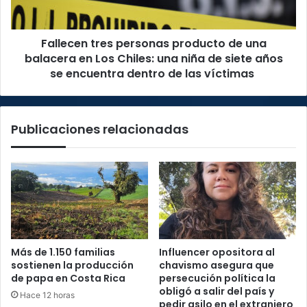
en
Los
Fallecen tres personas producto de una
Chiles:
una
balacera en Los Chiles: una niña de siete años
niña
se encuentra dentro de las víctimas
de
siete
años
Publicaciones relacionadas
se
encuentra
dentro
de
las
víctimas
Más de 1.150 familias
Influencer opositora al
sostienen la producción
chavismo asegura que
de papa en Costa Rica
persecución política la
obligó a salir del país y
Hace 12 horas
pedir asilo en el extranjero