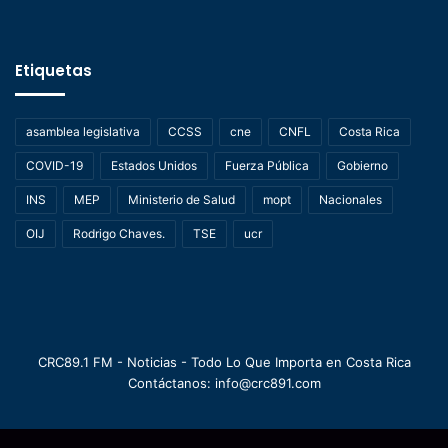
Etiquetas
asamblea legislativa
CCSS
cne
CNFL
Costa Rica
COVID-19
Estados Unidos
Fuerza Pública
Gobierno
INS
MEP
Ministerio de Salud
mopt
Nacionales
OIJ
Rodrigo Chaves.
TSE
ucr
CRC89.1 FM - Noticias - Todo Lo Que Importa en Costa Rica
Contáctanos: info@crc891.com