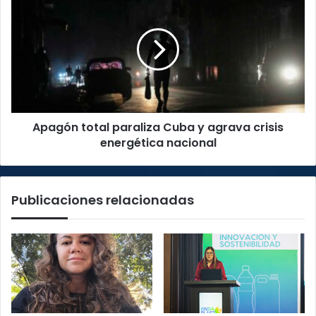
total
paraliza
Cuba
y
agrava
crisis
energética
nacional
Apagón total paraliza Cuba y agrava crisis
energética nacional
Publicaciones relacionadas