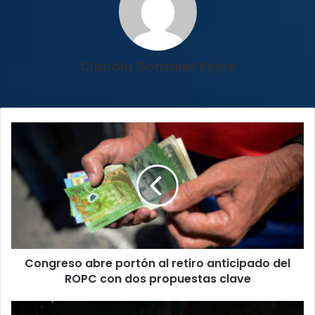
Claudia González Rojas
Congreso
abre
portón
al
retiro
anticipado
del
ROPC
con
Congreso abre portón al retiro anticipado del
dos
propuestas
ROPC con dos propuestas clave
clave
Apagón