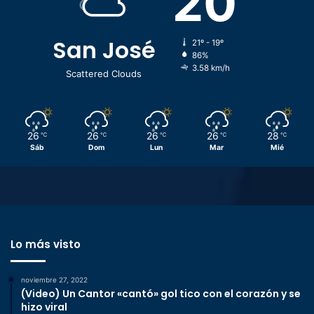
20
San José
21º - 19º
86%
3.58 km/h
Scattered Clouds
26
26
26
26
28
℃
℃
℃
℃
℃
Sáb
Dom
Lun
Mar
Mié
Lo más visto
noviembre 27, 2022
(Video) Un Cantor «cantó» gol tico con el corazón y se
hizo viral