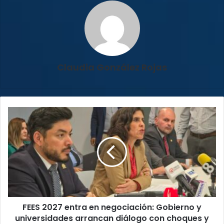
Claudia González Rojas
FEES
2027
entra
en
negociación:
Gobierno
y
universidades
arrancan
FEES 2027 entra en negociación: Gobierno y
diálogo
con
universidades arrancan diálogo con choques y