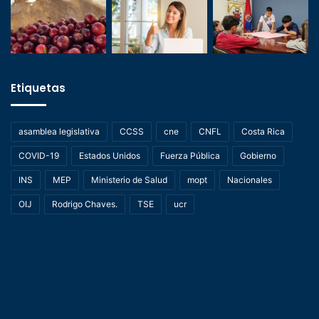
Etiquetas
asamblea legislativa
CCSS
cne
CNFL
Costa Rica
COVID-19
Estados Unidos
Fuerza Pública
Gobierno
INS
MEP
Ministerio de Salud
mopt
Nacionales
OIJ
Rodrigo Chaves.
TSE
ucr