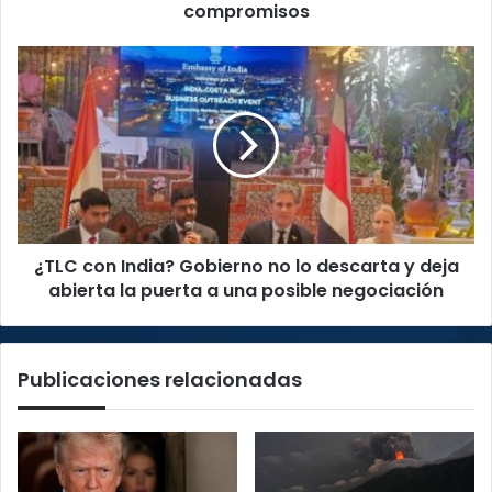
choques
compromisos
y
compromisos
¿TLC
con
India?
Gobierno
no
lo
descarta
y
deja
¿TLC con India? Gobierno no lo descarta y deja
abierta
la
abierta la puerta a una posible negociación
puerta
a
una
Publicaciones relacionadas
posible
negociación