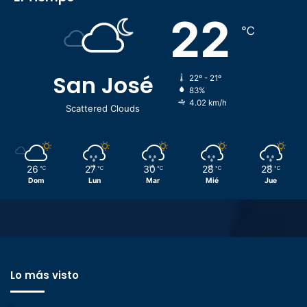
22
℃
San José
22º - 21º
83%
4.02 km/h
Scattered Clouds
26
27
30
28
28
℃
℃
℃
℃
℃
Dom
Lun
Mar
Mié
Jue
Lo más visto