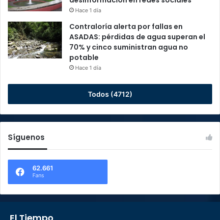
desinformación en redes sociales
Hace 1 día
Contraloría alerta por fallas en
ASADAS: pérdidas de agua superan el
70% y cinco suministran agua no
potable
Hace 1 día
Todos (4712)
Síguenos
62.661
Fans
El Tiempo