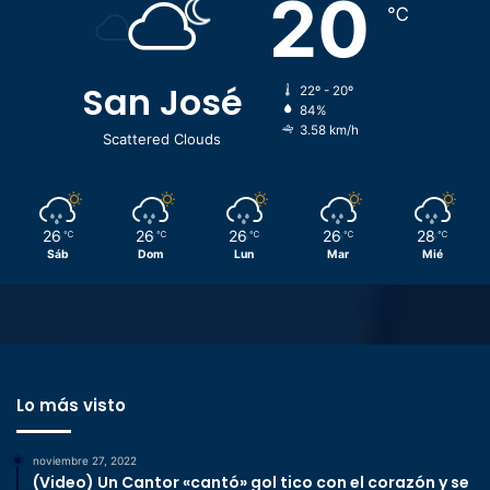
20
℃
San José
22º - 20º
84%
3.58 km/h
Scattered Clouds
26
26
26
26
28
℃
℃
℃
℃
℃
Sáb
Dom
Lun
Mar
Mié
Lo más visto
noviembre 27, 2022
(Video) Un Cantor «cantó» gol tico con el corazón y se