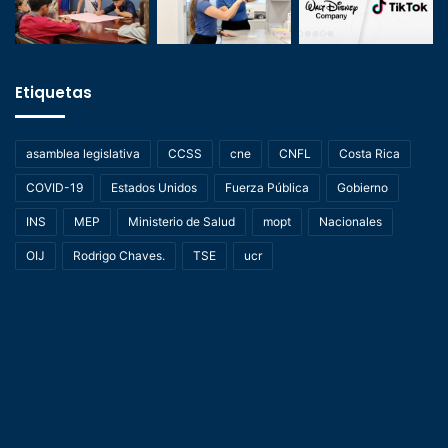
Etiquetas
asamblea legislativa
CCSS
cne
CNFL
Costa Rica
COVID-19
Estados Unidos
Fuerza Pública
Gobierno
INS
MEP
Ministerio de Salud
mopt
Nacionales
OIJ
Rodrigo Chaves.
TSE
ucr