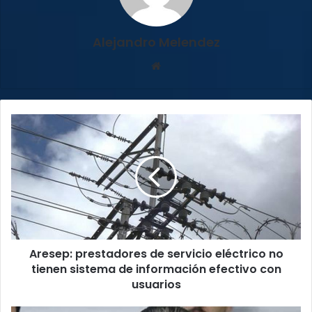
Alejandro Melendez
Sitio
web
Aresep:
prestadores
de
servicio
eléctrico
no
tienen
sistema
de
Aresep: prestadores de servicio eléctrico no
información
efectivo
tienen sistema de información efectivo con
con
usuarios
usuarios