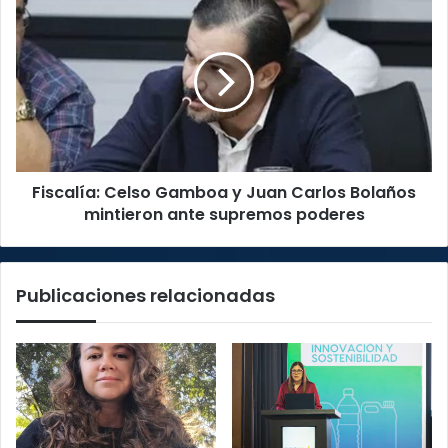
Fiscalía:
Celso
Gamboa
y
Juan
Carlos
Bolaños
mintieron
ante
Fiscalía: Celso Gamboa y Juan Carlos Bolaños
supremos
poderes
mintieron ante supremos poderes
Publicaciones relacionadas