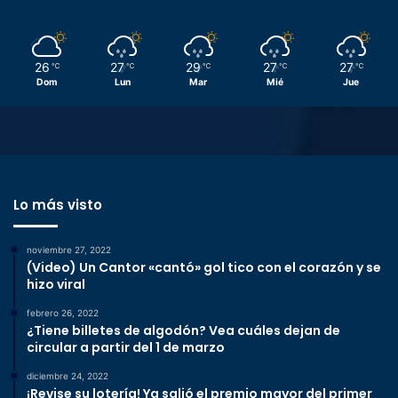
26
27
29
27
27
℃
℃
℃
℃
℃
Dom
Lun
Mar
Mié
Jue
Lo más visto
noviembre 27, 2022
(Video) Un Cantor «cantó» gol tico con el corazón y se
hizo viral
febrero 26, 2022
¿Tiene billetes de algodón? Vea cuáles dejan de
circular a partir del 1 de marzo
diciembre 24, 2022
¡Revise su lotería! Ya salió el premio mayor del primer