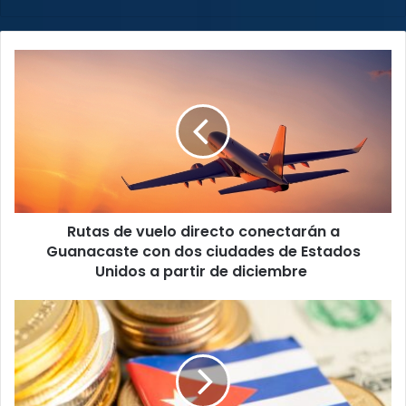
web
Rutas
de
vuelo
directo
conectarán
a
Guanacaste
con
dos
Rutas de vuelo directo conectarán a
ciudades
de
Guanacaste con dos ciudades de Estados
Estados
Unidos a partir de diciembre
Unidos
a
Cuba
partir
presiona
de
a
diciembre
empresas
privadas
en