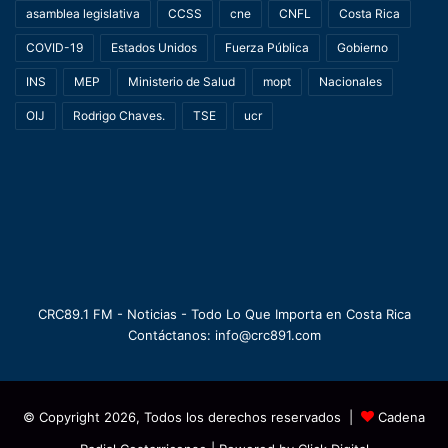
asamblea legislativa
CCSS
cne
CNFL
Costa Rica
COVID-19
Estados Unidos
Fuerza Pública
Gobierno
INS
MEP
Ministerio de Salud
mopt
Nacionales
OIJ
Rodrigo Chaves.
TSE
ucr
CRC89.1 FM - Noticias - Todo Lo Que Importa en Costa Rica
Contáctanos: info@crc891.com
© Copyright 2026, Todos los derechos reservados |
Cadena