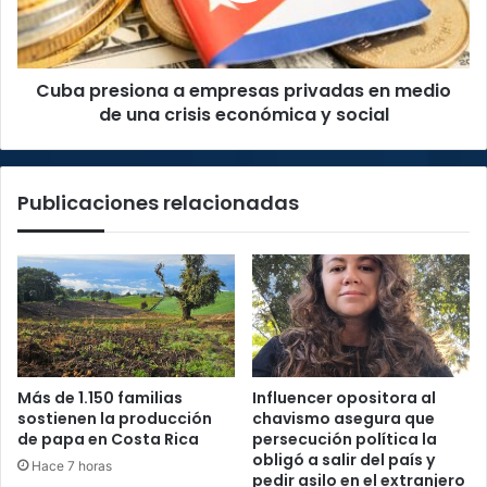
medio
de
una
Cuba presiona a empresas privadas en medio
crisis
económica
de una crisis económica y social
y
social
Publicaciones relacionadas
Más de 1.150 familias
Influencer opositora al
sostienen la producción
chavismo asegura que
de papa en Costa Rica
persecución política la
obligó a salir del país y
Hace 7 horas
pedir asilo en el extranjero