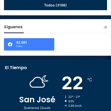
Todos (3196)
Síguenos
62.661
Fans
El Tiempo
22
℃
San José
22º - 21º
83%
0.89 km/h
Scattered Clouds