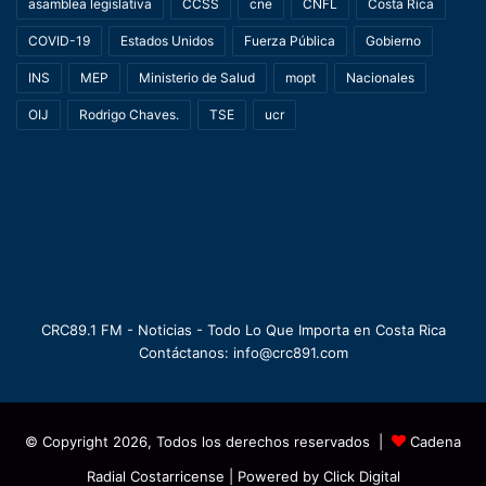
asamblea legislativa
CCSS
cne
CNFL
Costa Rica
COVID-19
Estados Unidos
Fuerza Pública
Gobierno
INS
MEP
Ministerio de Salud
mopt
Nacionales
OIJ
Rodrigo Chaves.
TSE
ucr
CRC89.1 FM - Noticias - Todo Lo Que Importa en Costa Rica
Contáctanos: info@crc891.com
© Copyright 2026, Todos los derechos reservados |
Cadena
Radial Costarricense
| Powered by
Click Digital