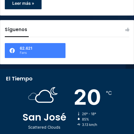
Leer más »
Síguenos
62.621
Fans
El Tiempo
20
℃
San José
26º - 18º
85%
3.13 km/h
Scattered Clouds