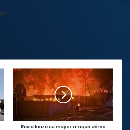
jas
Rusia
lanzó
su
mayor
ataque
aéreo
contra
Ucrania
desde
Rusia lanzó su mayor ataque aéreo
el