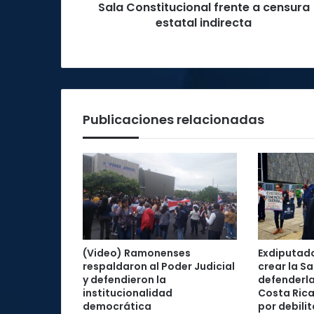
estatal
Sala Constitucional frente a censura
indirecta
estatal indirecta
Publicaciones relacionadas
(Video) Ramonenses
Exdiputad
respaldaron al Poder Judicial
crear la Sa
y defendieron la
defenderla
institucionalidad
Costa Rica
democrática
por debilit