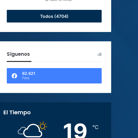
Todos (4704)
Síguenos
62.621
Fans
El Tiempo
19
℃