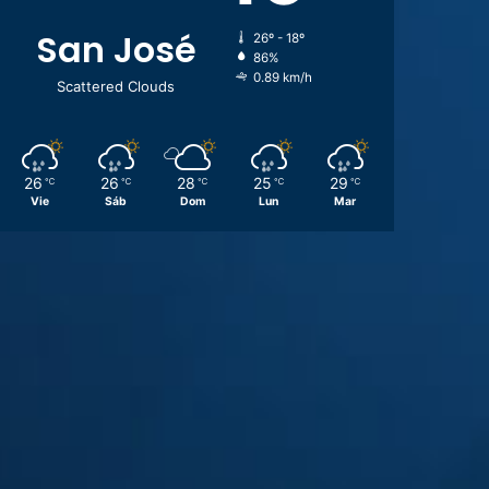
San José
26º - 18º
86%
0.89 km/h
Scattered Clouds
26
26
28
25
29
℃
℃
℃
℃
℃
Vie
Sáb
Dom
Lun
Mar