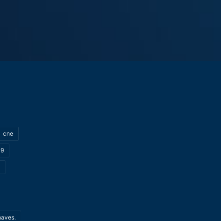
cne
19
haves.