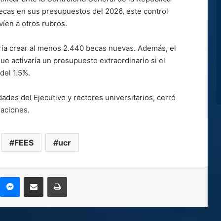
ecas en sus presupuestos del 2026, este control
íen a otros rubros.
iría crear al menos 2.440 becas nuevas. Además, el
ue activaría un presupuesto extraordinario si el
del 1.5%.
des del Ejecutivo y rectores universitarios, cerró
iaciones.
FEES
ucr
kype
Messenger
Compartir por correo electrónico
Imprimir