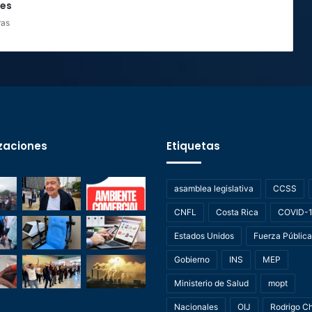
nes
ras
zaciones
Etiquetas
asamblea legislativa
CCSS
CNFL
Costa Rica
COVID-
Estados Unidos
Fuerza Pública
Gobierno
INS
MEP
Ministerio de Salud
mopt
Nacionales
OIJ
Rodrigo C