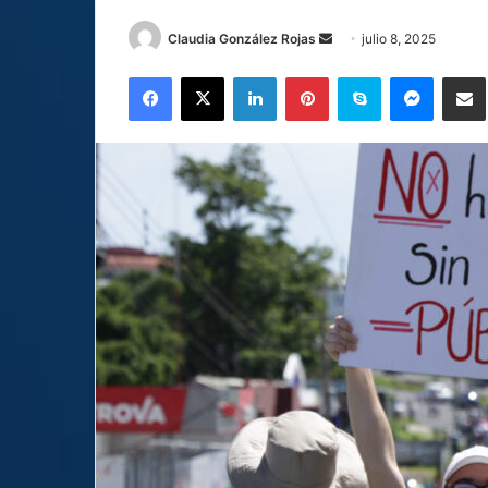
Send
Claudia González Rojas
julio 8, 2025
an
Facebook
X
LinkedIn
Pinterest
Skype
Messen
C
email