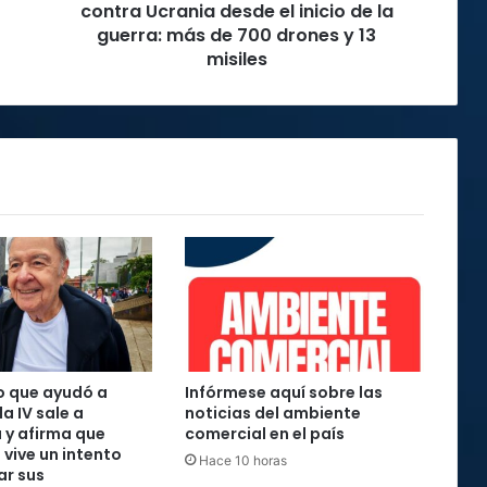
inicio
contra Ucrania desde el inicio de la
de
guerra: más de 700 drones y 13
la
misiles
guerra:
más
de
700
drones
y
13
misiles
o que ayudó a
Infórmese aquí sobre las
la IV sale a
noticias del ambiente
 y afirma que
comercial en el país
 vive un intento
Hace 10 horas
ar sus