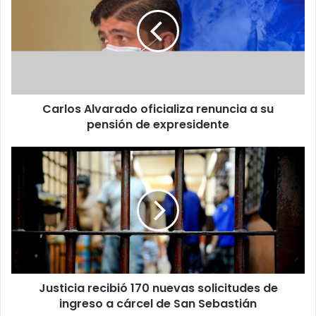
oficializa
renuncia
a
su
pensión
de
expresidente
Carlos Alvarado oficializa renuncia a su
pensión de expresidente
Justicia
recibió
170
nuevas
solicitudes
de
ingreso
a
cárcel
Justicia recibió 170 nuevas solicitudes de
de
San
ingreso a cárcel de San Sebastián
Sebastián