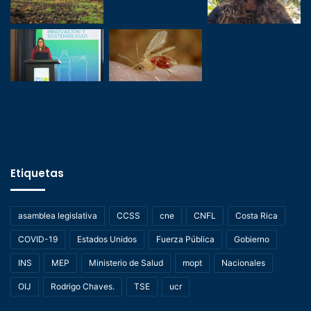
Etiquetas
asamblea legislativa
CCSS
cne
CNFL
Costa Rica
COVID-19
Estados Unidos
Fuerza Pública
Gobierno
INS
MEP
Ministerio de Salud
mopt
Nacionales
OIJ
Rodrigo Chaves.
TSE
ucr