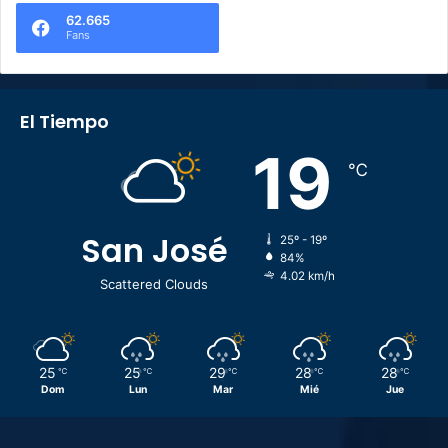
62.665
Fans
El Tiempo
19
℃
San José
25º - 19º
84%
4.02 km/h
Scattered Clouds
25
25
29
28
28
℃
℃
℃
℃
℃
Dom
Lun
Mar
Mié
Jue