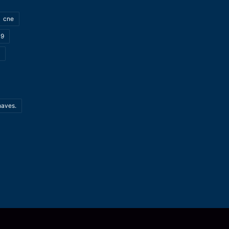
cne
19
haves.