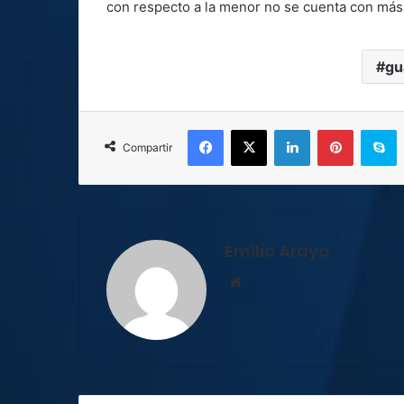
con respecto a la menor no se cuenta con más
gu
Facebook
X
LinkedIn
Pinterest
S
Compartir
Emilio Araya
Sitio
web