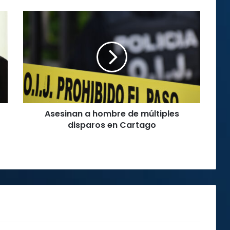
Asesinan
a
hombre
de
múltiples
disparos
en
Cartago
Asesinan a hombre de múltiples
disparos en Cartago