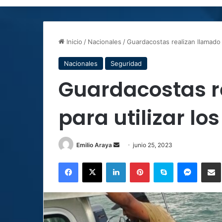
Inicio
/
Nacionales
/
Guardacostas realizan llamado p
Nacionales
Seguridad
Guardacostas r
para utilizar lo
Send
Emilio Araya
junio 25, 2023
an
Facebook
X
LinkedIn
Pinterest
Skype
Messen
C
email