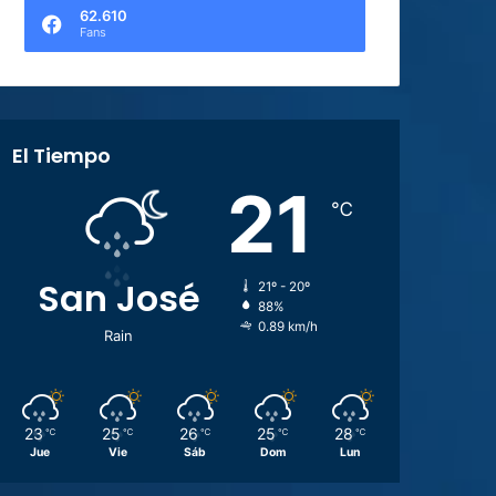
62.610
Fans
El Tiempo
21
℃
San José
21º - 20º
88%
0.89 km/h
Rain
23
25
26
25
28
℃
℃
℃
℃
℃
Jue
Vie
Sáb
Dom
Lun