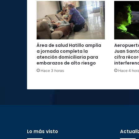
rebelión
del
grupo
Wagner
Área de salud Hatillo amplía
Aeropuerto
a jornada completa la
Juan Santa
atención domiciliaria para
cifra réco
embarazos de alto riesgo
interferenc
Hace 3 horas
Hace 4 hor
Lo más visto
Actuali