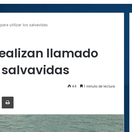
ara utilizar los salvavidas
ealizan llamado
s salvavidas
44
1 minuto de lectura
ger
ompartir por correo electrónico
Imprimir