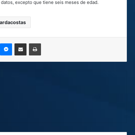
 datos, excepto que tiene seis meses de edad.
ardacostas
kype
Messenger
Compartir por correo electrónico
Imprimir