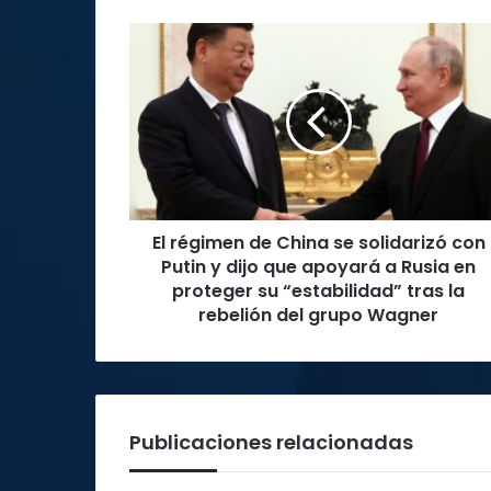
El
régimen
de
China
se
solidarizó
con
Putin
y
El régimen de China se solidarizó con
dijo
que
Putin y dijo que apoyará a Rusia en
apoyará
proteger su “estabilidad” tras la
a
rebelión del grupo Wagner
Rusia
en
proteger
su
“estabilidad”
Publicaciones relacionadas
tras
la