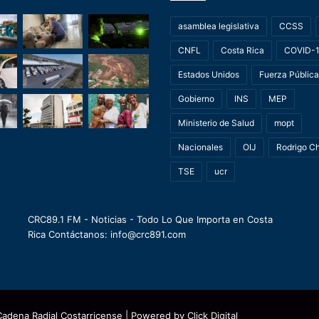
asamblea legislativa
CCSS
CNFL
Costa Rica
COVID-
Estados Unidos
Fuerza Pública
Gobierno
INS
MEP
Ministerio de Salud
mopt
Nacionales
OIJ
Rodrigo C
TSE
ucr
CRC89.1 FM - Noticias - Todo Lo Que Importa en Costa
Rica Contáctanos: info@crc891.com
Cadena Radial Costarricense
| Powered by
Click Digital