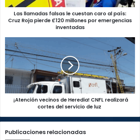
Cruz
Las llamadas falsas le cuestan caro al país:
Roja
pierde
Cruz Roja pierde ₡120 millones por emergencias
₡120
inventadas
millones
por
¡Atención
emergencias
vecinos
inventadas
de
Heredia!
CNFL
realizará
cortes
del
servicio
¡Atención vecinos de Heredia! CNFL realizará
de
luz
cortes del servicio de luz
Publicaciones relacionadas