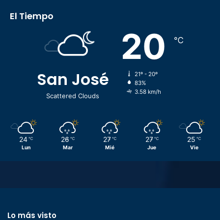
El Tiempo
20
℃
San José
21º - 20º
83%
3.58 km/h
Scattered Clouds
24
26
27
27
25
℃
℃
℃
℃
℃
Lun
Mar
Mié
Jue
Vie
Lo más visto