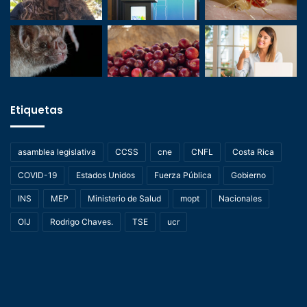
Etiquetas
asamblea legislativa
CCSS
cne
CNFL
Costa Rica
COVID-19
Estados Unidos
Fuerza Pública
Gobierno
INS
MEP
Ministerio de Salud
mopt
Nacionales
OIJ
Rodrigo Chaves.
TSE
ucr