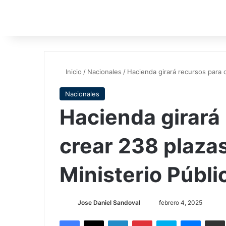
Inicio
/
Nacionales
/
Hacienda girará recursos para c
Nacionales
Hacienda girará
crear 238 plazas
Ministerio Públi
Send
Jose Daniel Sandoval
febrero 4, 2025
an
Facebook
X
LinkedIn
Pinterest
Skype
Messen
C