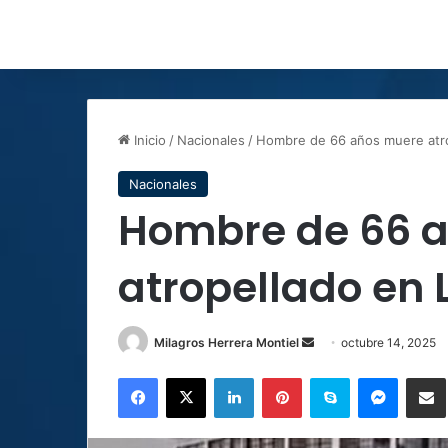
Inicio
/
Nacionales
/
Hombre de 66 años muere atr
Nacionales
Hombre de 66 
atropellado en
Send
Milagros Herrera Montiel
octubre 14, 2025
an
Facebook
X
LinkedIn
Pinterest
Skype
Messen
C
email