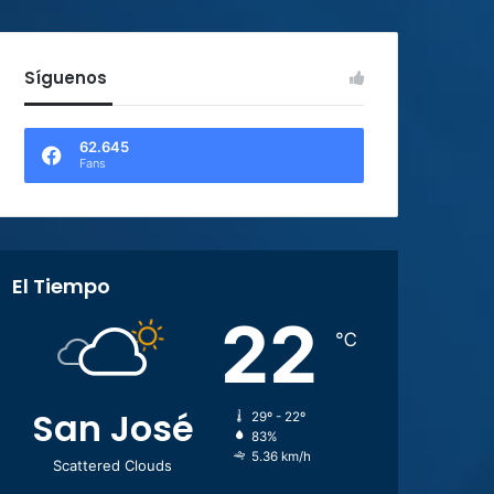
Síguenos
62.645
Fans
El Tiempo
22
℃
San José
29º - 22º
83%
5.36 km/h
Scattered Clouds