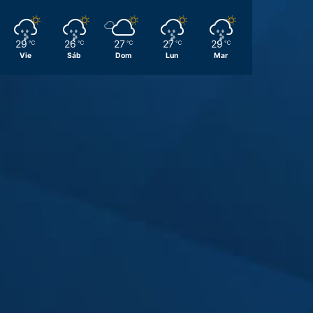
29
26
27
27
29
℃
℃
℃
℃
℃
Vie
Sáb
Dom
Lun
Mar