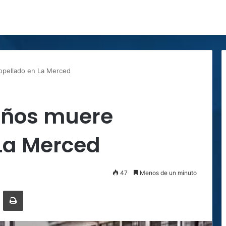
opellado en La Merced
años muere
 La Merced
47
Menos de un minuto
ger
ompartir por correo electrónico
Imprimir