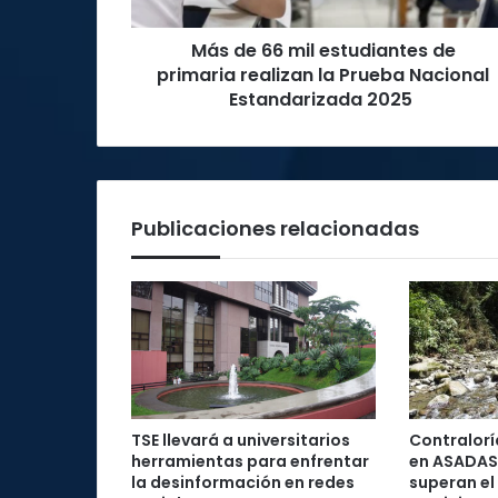
realizan
la
Más de 66 mil estudiantes de
Prueba
Nacional
primaria realizan la Prueba Nacional
Estandarizada
Estandarizada 2025
2025
Publicaciones relacionadas
TSE llevará a universitarios
Contraloría
herramientas para enfrentar
en ASADAS
la desinformación en redes
superan el