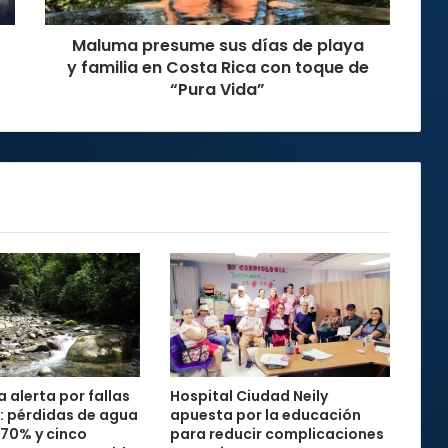
familia
en
Maluma presume sus días de playa
Costa
Rica
y familia en Costa Rica con toque de
con
“Pura Vida”
toque
de
“Pura
Vida”
 alerta por fallas
Hospital Ciudad Neily
: pérdidas de agua
apuesta por la educación
 70% y cinco
para reducir complicaciones