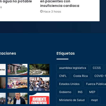
n agua no potable
en pacientes con
insuficiencia cardiaca
as
Hace 3 horas
zaciones
Etiquetas
asamblea legislativa
CCSS
CNFL
Costa Rica
COVID-
Estados Unidos
Fuerza Pública
Gobierno
INS
MEP
Ministerio de Salud
mopt