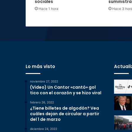
sociales
suministra
Hace 1 hora
Hace 3 hor
Lo más visto
Actuali
noviembre 27, 2022
(Video) Un Cantor «cantó» gol
tico con el corazón y se hizo viral
febrero 26, 2022
¿Tiene billetes de algodón? Vea
cuáles dejan de circular a partir
del 1 de marzo
diciembre 24, 2022