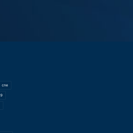
cne
19