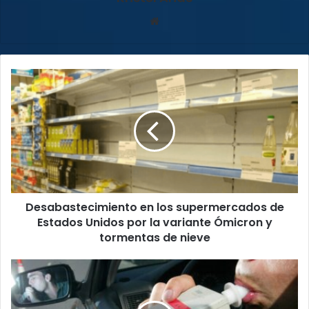
Sitio
web
Desabastecimiento
en
los
supermercados
de
Estados
Unidos
por
la
Desabastecimiento en los supermercados de
variante
Ómicron
Estados Unidos por la variante Ómicron y
y
tormentas de nieve
tormentas
de
En
nieve
promedio
10
conductores