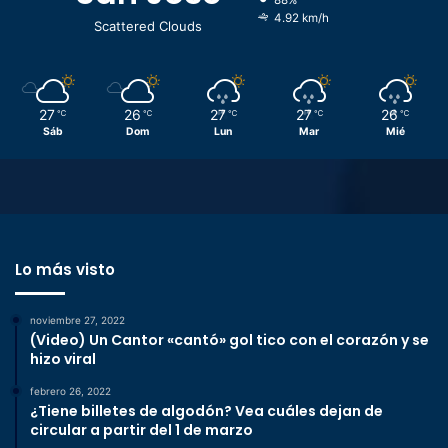
88%
4.92 km/h
Scattered Clouds
27
26
27
27
26
℃
℃
℃
℃
℃
Sáb
Dom
Lun
Mar
Mié
Lo más visto
noviembre 27, 2022
(Video) Un Cantor «cantó» gol tico con el corazón y se
hizo viral
febrero 26, 2022
¿Tiene billetes de algodón? Vea cuáles dejan de
circular a partir del 1 de marzo