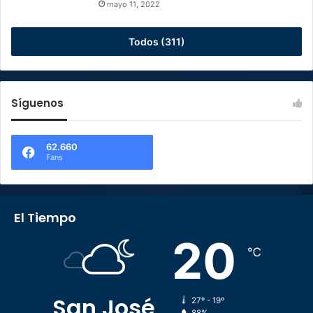
mayo 11, 2022
Todos (311)
Síguenos
62.660
Fans
El Tiempo
20
℃
San José
27º - 19º