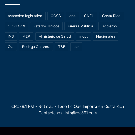
asamblea legislativa
CCSS
cne
CNFL
Costa Rica
COVID-19
Estados Unidos
Fuerza Pública
Gobierno
INS
MEP
Ministerio de Salud
mopt
Nacionales
OIJ
Rodrigo Chaves.
TSE
ucr
CRC89.1 FM - Noticias - Todo Lo Que Importa en Costa Rica
Contáctanos: info@crc891.com