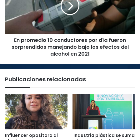
por
día
fueron
sorprendidos
manejando
En promedio 10 conductores por día fueron
bajo
los
sorprendidos manejando bajo los efectos del
efectos
alcohol en 2021
del
alcohol
en
Publicaciones relacionadas
2021
Influencer opositora al
Industria plástica se suma