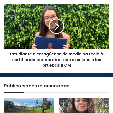
Estudiante
nicaragüense
de
medicina
recibió
certificado
por
aprobar
con
Estudiante nicaragüense de medicina recibió
excelencia
las
certificado por aprobar con excelencia las
pruebas
pruebas IFOM
IFOM
Publicaciones relacionadas