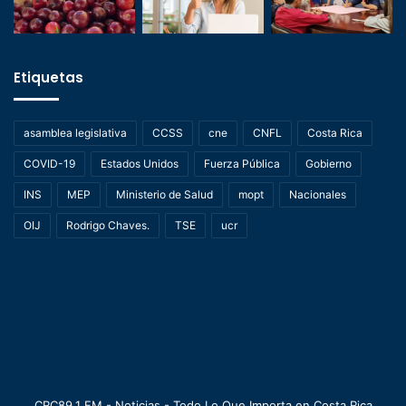
Etiquetas
asamblea legislativa
CCSS
cne
CNFL
Costa Rica
COVID-19
Estados Unidos
Fuerza Pública
Gobierno
INS
MEP
Ministerio de Salud
mopt
Nacionales
OIJ
Rodrigo Chaves.
TSE
ucr
CRC89.1 FM - Noticias - Todo Lo Que Importa en Costa Rica