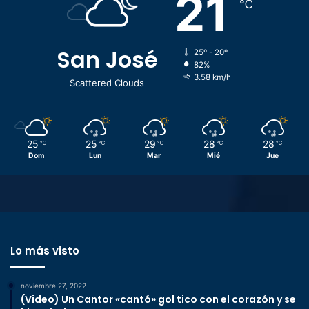
21
℃
San José
25º - 20º
82%
3.58 km/h
Scattered Clouds
25
25
29
28
28
℃
℃
℃
℃
℃
Dom
Lun
Mar
Mié
Jue
Lo más visto
noviembre 27, 2022
(Video) Un Cantor «cantó» gol tico con el corazón y se