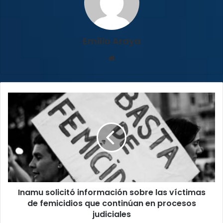
Emilio Araya
Sitio
web
Inamu
solicitó
información
sobre
las
víctimas
de
femicidios
que
Inamu solicitó información sobre las víctimas
continúan
en
de femicidios que continúan en procesos
procesos
judiciales
judiciales