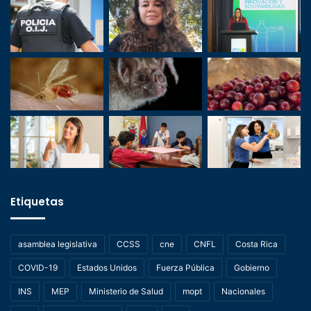
Etiquetas
asamblea legislativa
CCSS
cne
CNFL
Costa Rica
COVID-19
Estados Unidos
Fuerza Pública
Gobierno
INS
MEP
Ministerio de Salud
mopt
Nacionales