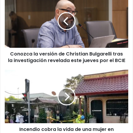
la
versión
de
Christian
Bulgarelli
tras
la
investigación
Conozca la versión de Christian Bulgarelli tras
revelada
este
la investigación revelada este jueves por el BCIE
jueves
por
Incendio
el
cobra
BCIE
la
vida
de
una
mujer
en
Desamparados
Incendio cobra la vida de una mujer en