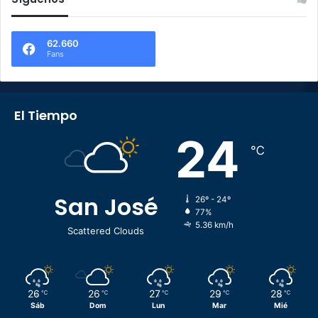
62.660
Fans
El Tiempo
24
℃
San José
26º - 24º
77%
5.36 km/h
Scattered Clouds
26
26
27
29
28
℃
℃
℃
℃
℃
Sáb
Dom
Lun
Mar
Mié