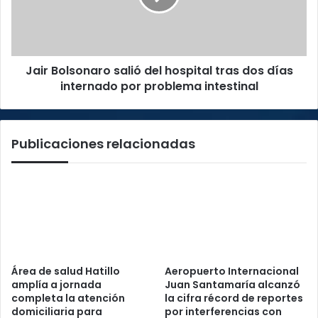
tras
dos
días
internado
Jair Bolsonaro salió del hospital tras dos días
por
problema
internado por problema intestinal
intestinal
Publicaciones relacionadas
Área de salud Hatillo
Aeropuerto Internacional
amplía a jornada
Juan Santamaría alcanzó
completa la atención
la cifra récord de reportes
domiciliaria para
por interferencias con