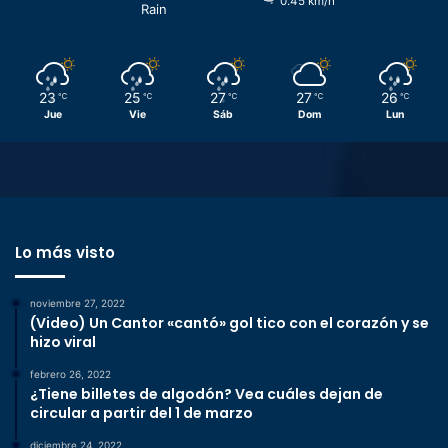
0.45 km/h
Rain
23
25
27
27
26
℃
℃
℃
℃
℃
Jue
Vie
Sáb
Dom
Lun
Lo más visto
noviembre 27, 2022
(Video) Un Cantor «cantó» gol tico con el corazón y se
hizo viral
febrero 26, 2022
¿Tiene billetes de algodón? Vea cuáles dejan de
circular a partir del 1 de marzo
diciembre 24, 2022