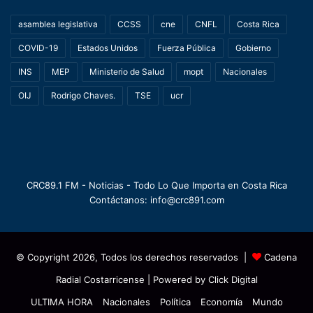
asamblea legislativa
CCSS
cne
CNFL
Costa Rica
COVID-19
Estados Unidos
Fuerza Pública
Gobierno
INS
MEP
Ministerio de Salud
mopt
Nacionales
OIJ
Rodrigo Chaves.
TSE
ucr
CRC89.1 FM - Noticias - Todo Lo Que Importa en Costa Rica
Contáctanos: info@crc891.com
© Copyright 2026, Todos los derechos reservados |
Cadena
Radial Costarricense
| Powered by
Click Digital
ULTIMA HORA
Nacionales
Política
Economía
Mundo