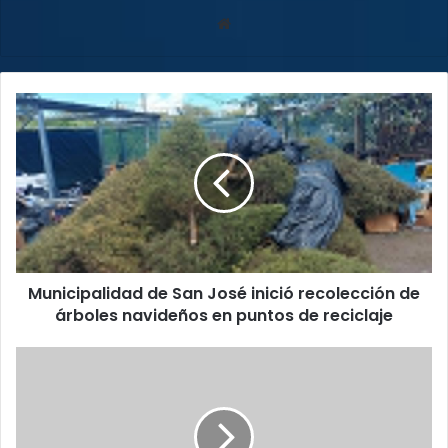
Sitio
web
Municipalidad
de
San
José
inició
recolección
de
árboles
navideños
Municipalidad de San José inició recolección de
en
puntos
árboles navideños en puntos de reciclaje
de
reciclaje
Jair
Bolsonaro
salió
del
hospital