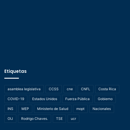
Etiquetas
asamblea legislativa
CCSS
cne
CNFL
Costa Rica
COVID-19
Estados Unidos
Fuerza Pública
Gobierno
INS
MEP
Ministerio de Salud
mopt
Nacionales
OIJ
Rodrigo Chaves.
TSE
ucr