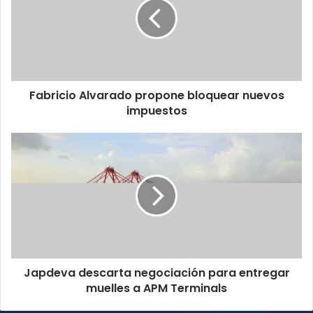
bloquear
nuevos
impuestos
Fabricio Alvarado propone bloquear nuevos
impuestos
Japdeva
descarta
negociación
para
entregar
muelles
a
APM
Terminals
Japdeva descarta negociación para entregar
muelles a APM Terminals