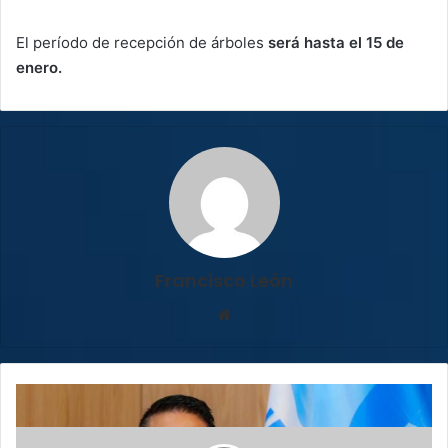
El período de recepción de árboles
será hasta el 15 de
enero.
Francisco León
Sitio
web
Fabricio
Alvarado
propone