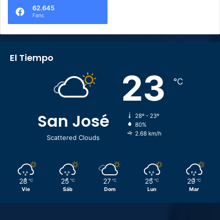
62.645
Fans
El Tiempo
23
℃
San José
28º - 23º
80%
2.68 km/h
Scattered Clouds
28
25
27
25
29
℃
℃
℃
℃
℃
Vie
Sáb
Dom
Lun
Mar