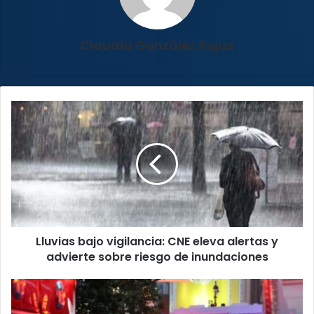
Claudia González Rojas
Lluvias
bajo
vigilancia:
CNE
eleva
alertas
y
advierte
sobre
Lluvias bajo vigilancia: CNE eleva alertas y
riesgo
de
advierte sobre riesgo de inundaciones
inundaciones
Ataque
en