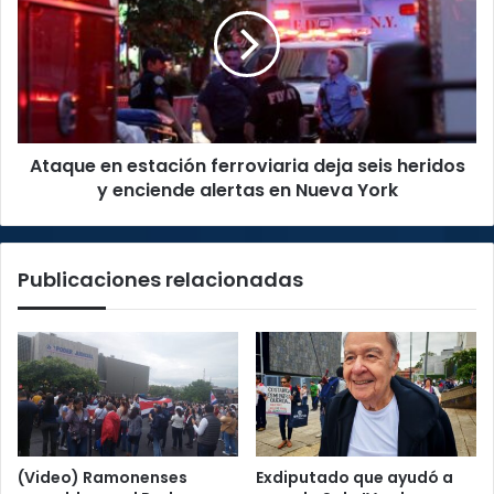
estación
ferroviaria
deja
seis
heridos
y
enciende
Ataque en estación ferroviaria deja seis heridos
alertas
en
y enciende alertas en Nueva York
Nueva
York
Publicaciones relacionadas
(Video) Ramonenses
Exdiputado que ayudó a