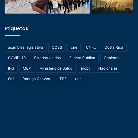
Etiquetas
asamblea legislativa
CCSS
cne
CNFL
Costa Rica
COVID-19
Estados Unidos
Fuerza Pública
Gobierno
INS
MEP
Ministerio de Salud
mopt
Nacionales
OIJ
Rodrigo Chaves.
TSE
ucr