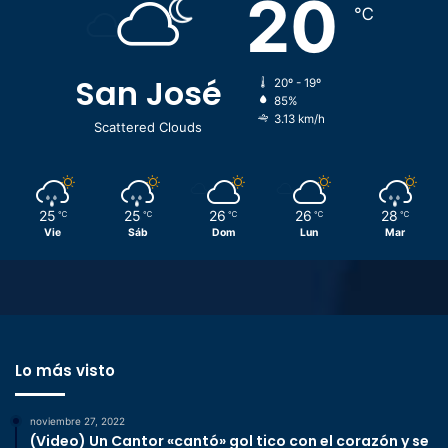
20
℃
San José
20º - 19º
85%
3.13 km/h
Scattered Clouds
25
25
26
26
28
℃
℃
℃
℃
℃
Vie
Sáb
Dom
Lun
Mar
Lo más visto
noviembre 27, 2022
(Video) Un Cantor «cantó» gol tico con el corazón y se