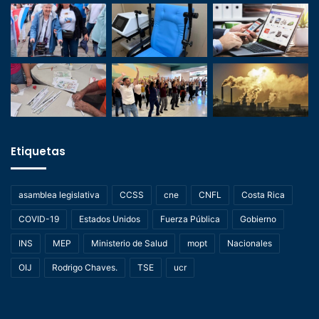
Etiquetas
asamblea legislativa
CCSS
cne
CNFL
Costa Rica
COVID-19
Estados Unidos
Fuerza Pública
Gobierno
INS
MEP
Ministerio de Salud
mopt
Nacionales
OIJ
Rodrigo Chaves.
TSE
ucr