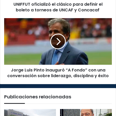
UNIFFUT oficializó el clásico para definir el
torneos
de
boleto a torneos de UNCAF y Concacaf
UNCAF
y
Jorge
Concacaf
Luis
Pinto
inauguró
“A
Fondo”
con
una
conversación
Jorge Luis Pinto inauguró “A Fondo” con una
sobre
liderazgo,
conversación sobre liderazgo, disciplina y éxito
disciplina
y
éxito
Publicaciones relacionadas