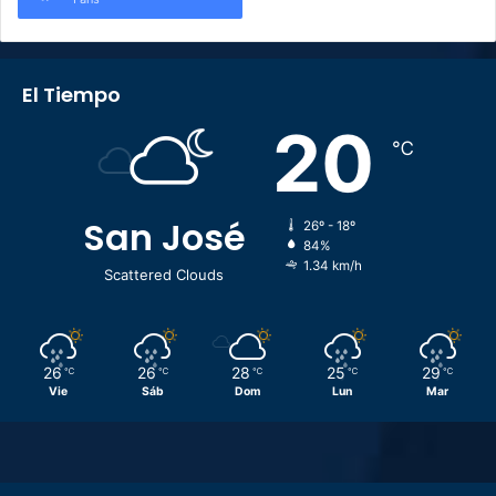
El Tiempo
20
℃
San José
26º - 18º
84%
1.34 km/h
Scattered Clouds
26
26
28
25
29
℃
℃
℃
℃
℃
Vie
Sáb
Dom
Lun
Mar