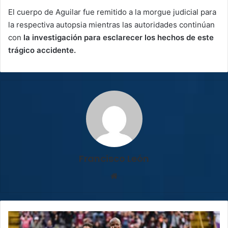
El cuerpo de Aguilar fue remitido a la
morgue judicial para
la respectiva autopsia mientras las autoridades continúan
con
la investigación para esclarecer los hechos de este
trágico accidente.
Francisco León
Sitio
web
¡Goleada
en