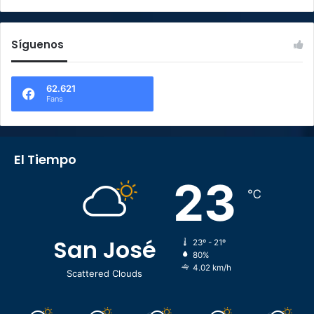
Síguenos
62.621
Fans
El Tiempo
23
℃
San José
23º - 21º
80%
4.02 km/h
Scattered Clouds