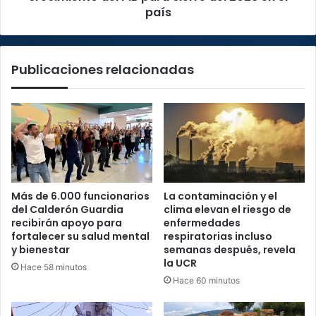
2023
país
en
el
país
Publicaciones relacionadas
Más de 6.000 funcionarios
La contaminación y el
del Calderón Guardia
clima elevan el riesgo de
recibirán apoyo para
enfermedades
fortalecer su salud mental
respiratorias incluso
y bienestar
semanas después, revela
la UCR
Hace 58 minutos
Hace 60 minutos