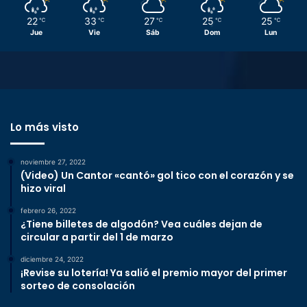
22
33
27
25
25
℃
℃
℃
℃
℃
Jue
Vie
Sáb
Dom
Lun
Lo más visto
noviembre 27, 2022
(Video) Un Cantor «cantó» gol tico con el corazón y se
hizo viral
febrero 26, 2022
¿Tiene billetes de algodón? Vea cuáles dejan de
circular a partir del 1 de marzo
diciembre 24, 2022
¡Revise su lotería! Ya salió el premio mayor del primer
sorteo de consolación