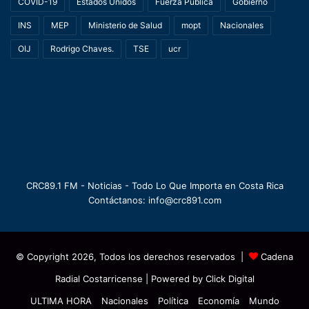
COVID-19
Estados Unidos
Fuerza Pública
Gobierno
INS
MEP
Ministerio de Salud
mopt
Nacionales
OIJ
Rodrigo Chaves.
TSE
ucr
CRC89.1 FM - Noticias - Todo Lo Que Importa en Costa Rica
Contáctanos: info@crc891.com
© Copyright 2026, Todos los derechos reservados |
Cadena
Radial Costarricense
| Powered by
Click Digital
ULTIMA HORA
Nacionales
Política
Economía
Mundo