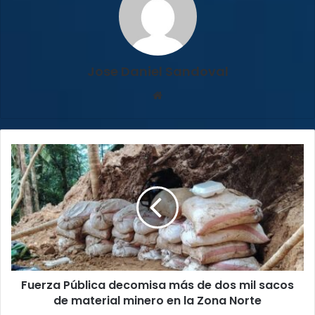
Jose Daniel Sandoval
Sitio
web
Fuerza
Pública
decomisa
más
de
dos
mil
sacos
de
Fuerza Pública decomisa más de dos mil sacos
material
minero
de material minero en la Zona Norte
en