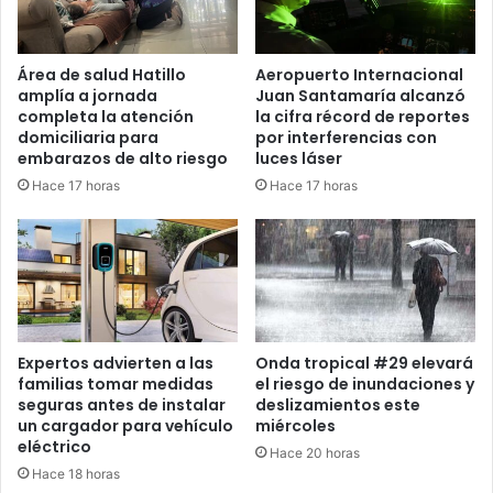
Área de salud Hatillo
Aeropuerto Internacional
amplía a jornada
Juan Santamaría alcanzó
completa la atención
la cifra récord de reportes
domiciliaria para
por interferencias con
embarazos de alto riesgo
luces láser
Hace 17 horas
Hace 17 horas
Expertos advierten a las
Onda tropical #29 elevará
familias tomar medidas
el riesgo de inundaciones y
seguras antes de instalar
deslizamientos este
un cargador para vehículo
miércoles
eléctrico
Hace 20 horas
Hace 18 horas