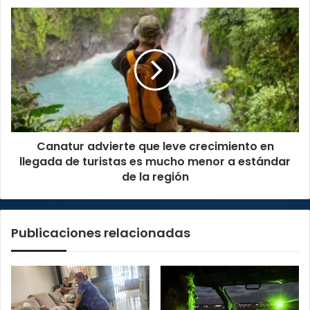
la
Canatur
Zona
advierte
Norte
que
leve
crecimiento
en
llegada
de
turistas
Canatur advierte que leve crecimiento en
es
mucho
llegada de turistas es mucho menor a estándar
menor
de la región
a
estándar
de
Publicaciones relacionadas
la
región