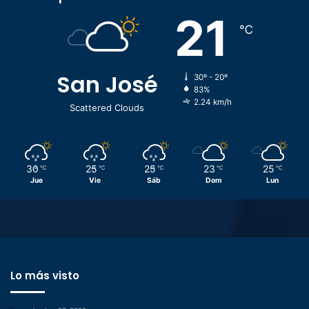
21
℃
San José
30º - 20º
83%
2.24 km/h
Scattered Clouds
30
25
25
23
25
℃
℃
℃
℃
℃
Jue
Vie
Sáb
Dom
Lun
Lo más visto