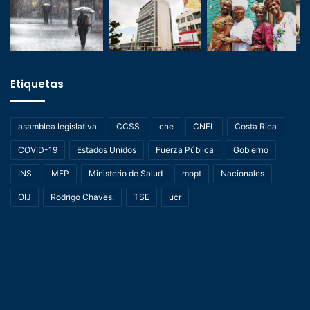
Etiquetas
asamblea legislativa
CCSS
cne
CNFL
Costa Rica
COVID-19
Estados Unidos
Fuerza Pública
Gobierno
INS
MEP
Ministerio de Salud
mopt
Nacionales
OIJ
Rodrigo Chaves.
TSE
ucr