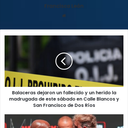
Francisco León
Sitio
web
Balaceras
dejaron
un
fallecido
y
un
herido
la
madrugada
Balaceras dejaron un fallecido y un herido la
de
este
madrugada de este sábado en Calle Blancos y
sábado
San Francisco de Dos Ríos
en
Calle
Pelea
Blancos
entre
y