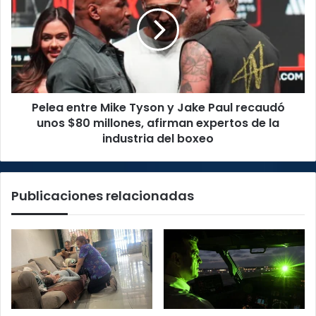
Mike
San
Tyson
Francisco
y
de
Jake
Dos
Paul
Ríos
recaudó
unos
Pelea entre Mike Tyson y Jake Paul recaudó
$80
millones,
unos $80 millones, afirman expertos de la
afirman
industria del boxeo
expertos
de
la
Publicaciones relacionadas
industria
del
boxeo