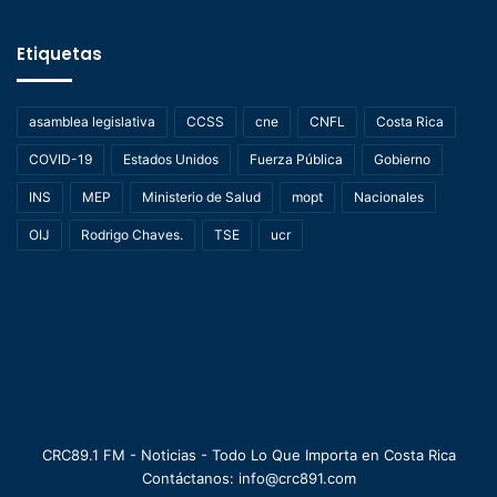
Etiquetas
asamblea legislativa
CCSS
cne
CNFL
Costa Rica
COVID-19
Estados Unidos
Fuerza Pública
Gobierno
INS
MEP
Ministerio de Salud
mopt
Nacionales
OIJ
Rodrigo Chaves.
TSE
ucr
CRC89.1 FM - Noticias - Todo Lo Que Importa en Costa Rica
Contáctanos: info@crc891.com