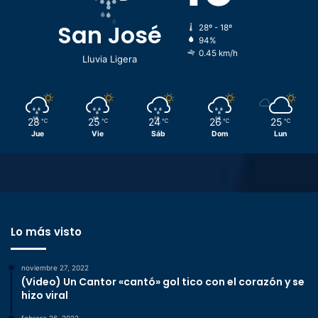
San José
28º - 18º
94%
0.45 km/h
Lluvia Ligera
28
25
24
26
25
℃
℃
℃
℃
℃
Jue
Vie
Sáb
Dom
Lun
Lo más visto
noviembre 27, 2022
(Video) Un Cantor «cantó» gol tico con el corazón y se
hizo viral