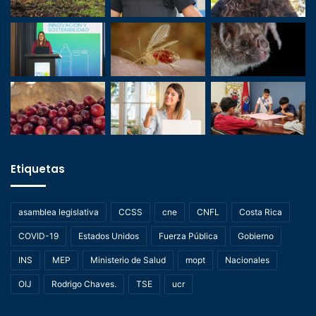
Etiquetas
asamblea legislativa
CCSS
cne
CNFL
Costa Rica
COVID-19
Estados Unidos
Fuerza Pública
Gobierno
INS
MEP
Ministerio de Salud
mopt
Nacionales
OIJ
Rodrigo Chaves.
TSE
ucr