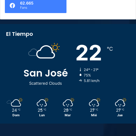
62.665
Fans
El Tiempo
22
℃
San José
24º - 21º
75%
5.81 km/h
Scattered Clouds
24
25
29
27
27
℃
℃
℃
℃
℃
Dom
Lun
Mar
Mié
Jue