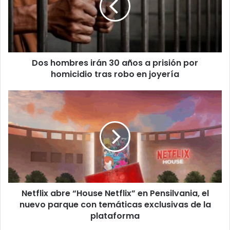
años
a
prisión
por
homicidio
Dos hombres irán 30 años a prisión por
tras
robo
homicidio tras robo en joyería
en
joyería
Netflix
abre
“House
Netflix”
en
Pensilvania,
el
nuevo
parque
Netflix abre “House Netflix” en Pensilvania, el
con
temáticas
nuevo parque con temáticas exclusivas de la
exclusivas
plataforma
de