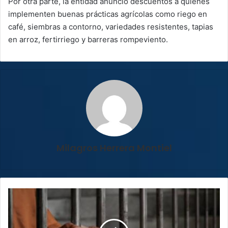
Por otra parte, la entidad anunció descuentos a quienes
implementen buenas prácticas agrícolas como riego en
café, siembras a contorno, variedades resistentes, tapias
en arroz, fertirriego y barreras rompeviento.
Milagros Herrera Montiel
Dos
hombres
irán
30