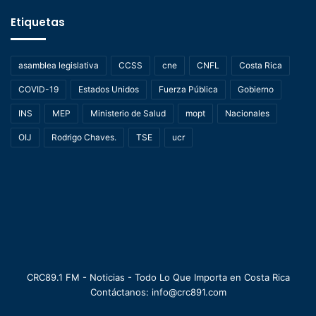
Etiquetas
asamblea legislativa
CCSS
cne
CNFL
Costa Rica
COVID-19
Estados Unidos
Fuerza Pública
Gobierno
INS
MEP
Ministerio de Salud
mopt
Nacionales
OIJ
Rodrigo Chaves.
TSE
ucr
CRC89.1 FM - Noticias - Todo Lo Que Importa en Costa Rica
Contáctanos: info@crc891.com