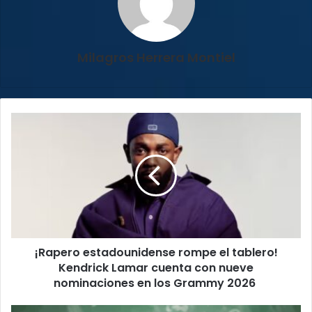
Milagros Herrera Montiel
¡Rapero
estadounidense
rompe
el
tablero!
Kendrick
Lamar
cuenta
con
¡Rapero estadounidense rompe el tablero!
nueve
nominaciones
Kendrick Lamar cuenta con nueve
en
nominaciones en los Grammy 2026
los
Grammy
MEP