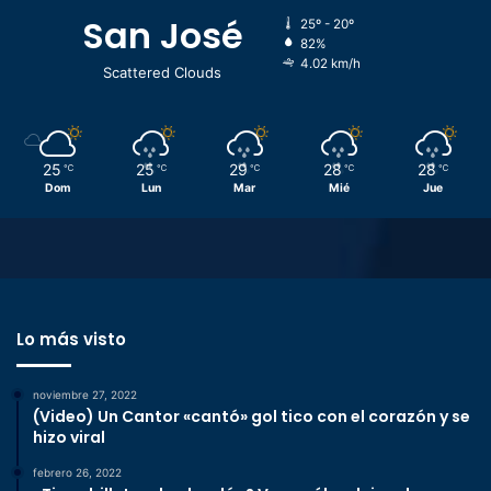
San José
25º - 20º
82%
4.02 km/h
Scattered Clouds
25
25
29
28
28
℃
℃
℃
℃
℃
Dom
Lun
Mar
Mié
Jue
Lo más visto
noviembre 27, 2022
(Video) Un Cantor «cantó» gol tico con el corazón y se
hizo viral
febrero 26, 2022