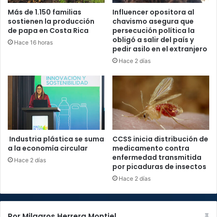
Más de 1.150 familias
Influencer opositora al
sostienen la producción
chavismo asegura que
de papa en Costa Rica
persecución política la
obligó a salir del país y
Hace 16 horas
pedir asilo en el extranjero
Hace 2 días
Industria plástica se suma
CCSS inicia distribución de
a la economía circular
medicamento contra
enfermedad transmitida
Hace 2 días
por picaduras de insectos
Hace 2 días
Por Milagros Herrera Montiel