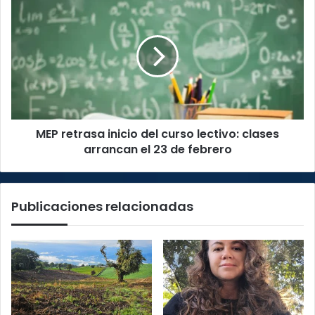
2026
retrasa
inicio
del
curso
lectivo:
clases
arrancan
el
MEP retrasa inicio del curso lectivo: clases
23
de
arrancan el 23 de febrero
febrero
Publicaciones relacionadas