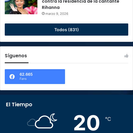
contra la residencia de la cantante
Rihanna
marzo 9, 2026
Todos (831)
Síguenos
62.665
Fans
El Tiempo
20
℃