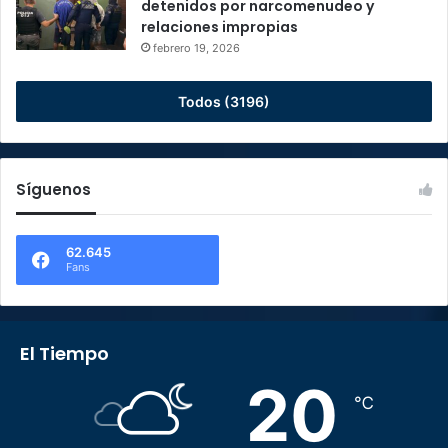
detenidos por narcomenudeo y
relaciones impropias
febrero 19, 2026
Todos (3196)
Síguenos
62.645
Fans
El Tiempo
20
℃