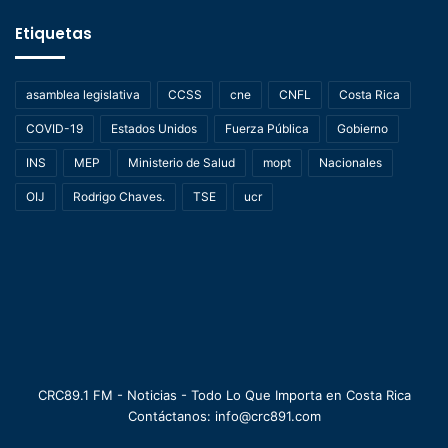
Etiquetas
asamblea legislativa
CCSS
cne
CNFL
Costa Rica
COVID-19
Estados Unidos
Fuerza Pública
Gobierno
INS
MEP
Ministerio de Salud
mopt
Nacionales
OIJ
Rodrigo Chaves.
TSE
ucr
CRC89.1 FM - Noticias - Todo Lo Que Importa en Costa Rica
Contáctanos: info@crc891.com