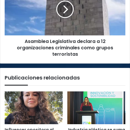
a
12
organizaciones
criminales
como
grupos
Asamblea Legislativa declara a 12
terroristas
organizaciones criminales como grupos
terroristas
Publicaciones relacionadas
Influencer opositora al
Industria plástica se suma