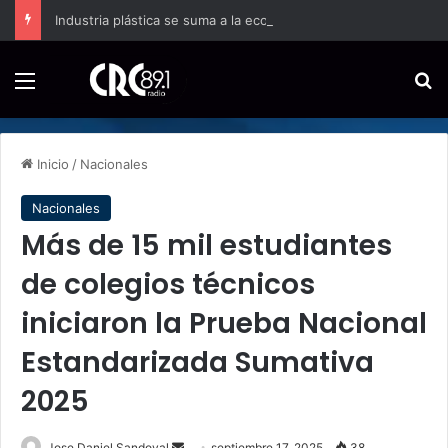
Industria plástica se suma a la economía circular
Menú
B
Inicio
/
Nacionales
Nacionales
Más de 15 mil estudiantes
de colegios técnicos
iniciaron la Prueba Nacional
Estandarizada Sumativa
2025
Send
Jose Daniel Sandoval
septiembre 17, 2025
38