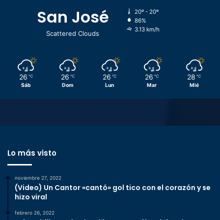
San José
20º - 20º
86%
3.13 km/h
Scattered Clouds
26
26
26
26
28
℃
℃
℃
℃
℃
Sáb
Dom
Lun
Mar
Mié
Lo más visto
noviembre 27, 2022
(Video) Un Cantor «cantó» gol tico con el corazón y se
hizo viral
febrero 26, 2022