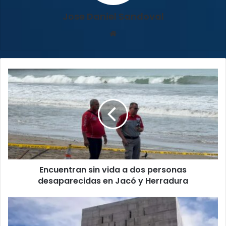
Jose Daniel Sandoval
Sitio
web
Encuentran
sin
vida
a
dos
personas
desaparecidas
en
Encuentran sin vida a ​​dos personas
Jacó
y
desaparecidas en Jacó y Herradura
Herradura
Asamblea
Legislativa
declara