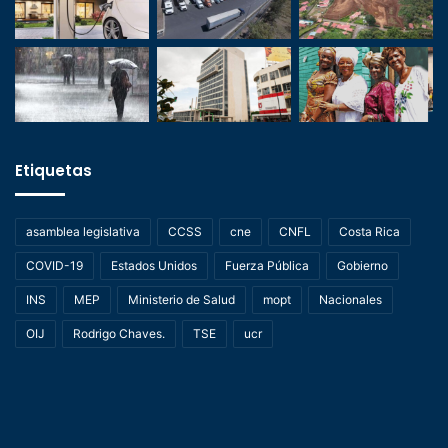
Etiquetas
asamblea legislativa
CCSS
cne
CNFL
Costa Rica
COVID-19
Estados Unidos
Fuerza Pública
Gobierno
INS
MEP
Ministerio de Salud
mopt
Nacionales
OIJ
Rodrigo Chaves.
TSE
ucr