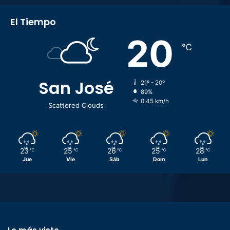
El Tiempo
20
℃
San José
21º - 20º
89%
0.45 km/h
Scattered Clouds
23
25
26
25
28
℃
℃
℃
℃
℃
Jue
Vie
Sáb
Dom
Lun