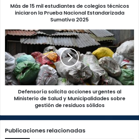
Más de 15 mil estudiantes de colegios técnicos
la
Prueba
iniciaron la Prueba Nacional Estandarizada
Nacional
Sumativa 2025
Estandarizada
Sumativa
Defensoría
2025
solicita
acciones
urgentes
al
Ministerio
de
Salud
y
Defensoría solicita acciones urgentes al
Municipalidades
sobre
Ministerio de Salud y Municipalidades sobre
gestión
gestión de residuos sólidos
de
residuos
sólidos
Publicaciones relacionadas