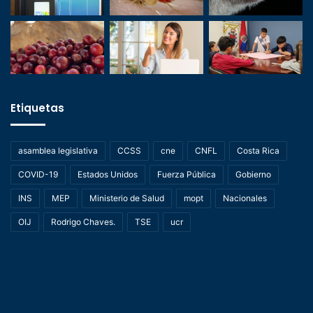
Etiquetas
asamblea legislativa
CCSS
cne
CNFL
Costa Rica
COVID-19
Estados Unidos
Fuerza Pública
Gobierno
INS
MEP
Ministerio de Salud
mopt
Nacionales
OIJ
Rodrigo Chaves.
TSE
ucr