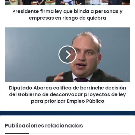
empresas
Presidente firma ley que blinda a personas y
en
riesgo
empresas en riesgo de quiebra
de
quiebra
Diputado
Abarca
califica
de
berrinche
decisión
del
Gobierno
de
Diputado Abarca califica de berrinche decisión
desconvocar
proyectos
del Gobierno de desconvocar proyectos de ley
de
para priorizar Empleo Público
ley
para
priorizar
Publicaciones relacionadas
Empleo
Público