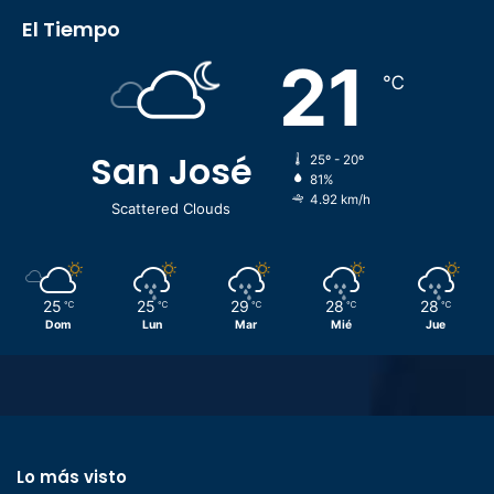
El Tiempo
21
℃
San José
25º - 20º
81%
4.92 km/h
Scattered Clouds
25
25
29
28
28
℃
℃
℃
℃
℃
Dom
Lun
Mar
Mié
Jue
Lo más visto