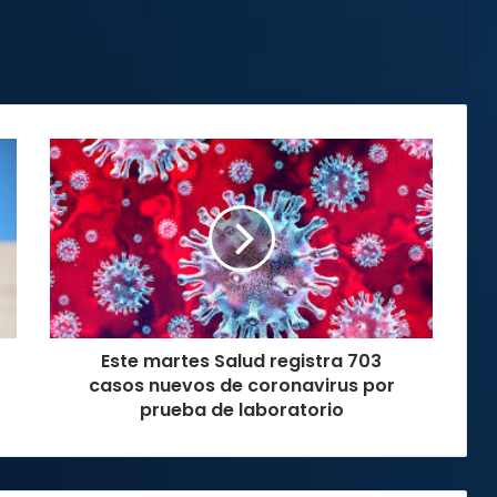
Este
martes
Salud
registra
703
casos
nuevos
de
coronavirus
Este martes Salud registra 703
por
prueba
casos nuevos de coronavirus por
de
prueba de laboratorio
laboratorio