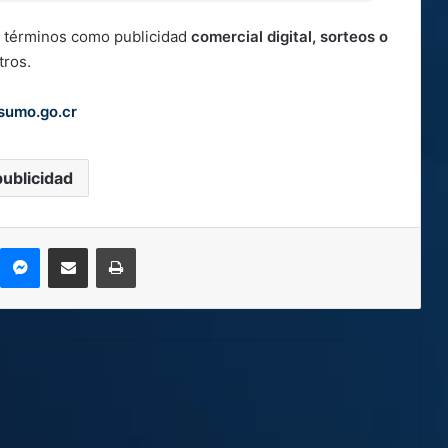
e términos como publicidad
comercial digital, sorteos o
otros.
umo.go.cr
publicidad
kype
Messenger
Compartir por correo electrónico
Imprimir