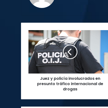
Juez
y
policía
involucrados
en
presunto
tráfico
internacional
de
Juez y policía involucrados en
drogas
presunto tráfico internacional de
drogas