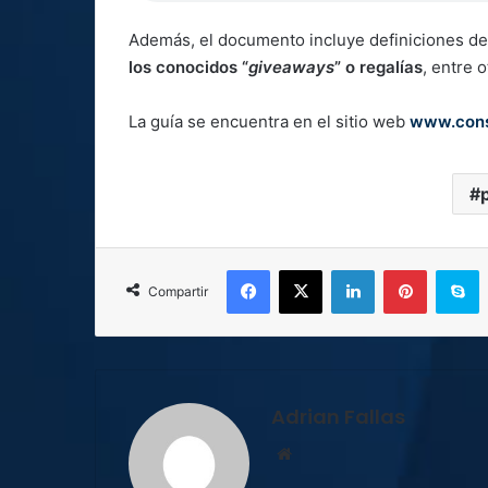
Además, el documento incluye definiciones d
los conocidos “
giveaways
” o regalías
, entre 
La guía se encuentra en el sitio web
www.cons
Facebook
X
LinkedIn
Pinterest
S
Compartir
Adrian Fallas
Sitio
web