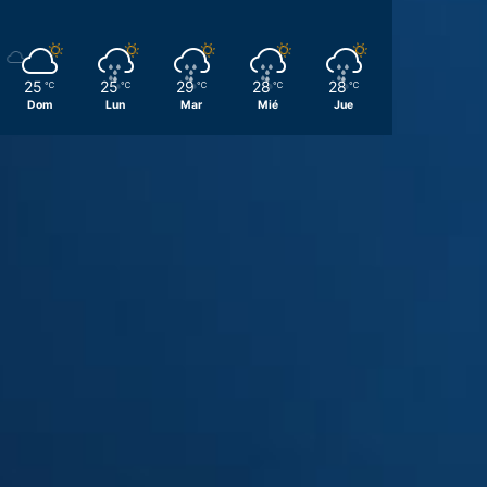
25
25
29
28
28
℃
℃
℃
℃
℃
Dom
Lun
Mar
Mié
Jue