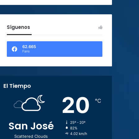
Síguenos
62.665
Fans
El Tiempo
20
℃
San José
25º - 20º
82%
4.02 km/h
Scattered Clouds