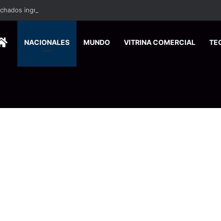
ados ingresan a hospital de Nicoya y matan a paciente a balazos
HOME
NACIONALES
MUNDO
VITRINA COMERCIAL
TE