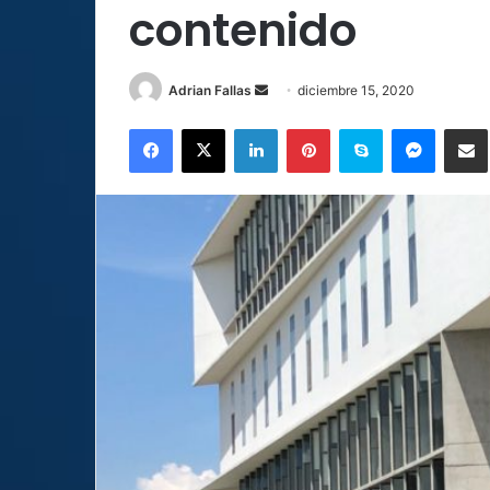
contenido
Send
Adrian Fallas
diciembre 15, 2020
an
Facebook
X
LinkedIn
Pinterest
Skype
Messen
C
email