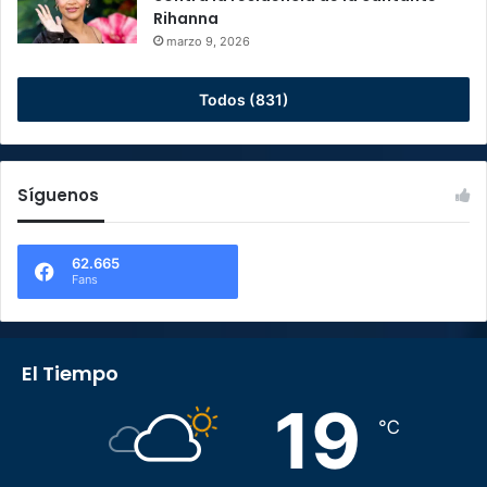
Rihanna
marzo 9, 2026
Todos (831)
Síguenos
62.665
Fans
El Tiempo
19
℃