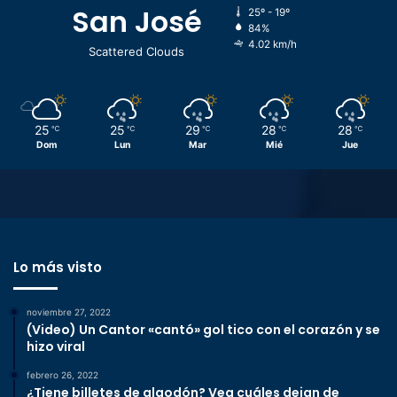
San José
25º - 19º
84%
4.02 km/h
Scattered Clouds
25
25
29
28
28
℃
℃
℃
℃
℃
Dom
Lun
Mar
Mié
Jue
Lo más visto
noviembre 27, 2022
(Video) Un Cantor «cantó» gol tico con el corazón y se
hizo viral
febrero 26, 2022
¿Tiene billetes de algodón? Vea cuáles dejan de