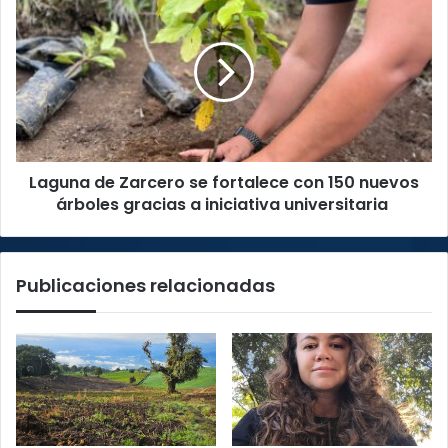
de
Zarcero
se
fortalece
con
150
nuevos
árboles
Laguna de Zarcero se fortalece con 150 nuevos
gracias
a
árboles gracias a iniciativa universitaria
iniciativa
universitaria
Publicaciones relacionadas