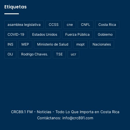
Etiquetas
asamblea legislativa
CCSS
cne
CNFL
Costa Rica
COVID-19
Estados Unidos
Fuerza Pública
Gobierno
INS
MEP
Ministerio de Salud
mopt
Nacionales
OIJ
Rodrigo Chaves.
TSE
ucr
CRC89.1 FM - Noticias - Todo Lo Que Importa en Costa Rica
Contáctanos: info@crc891.com