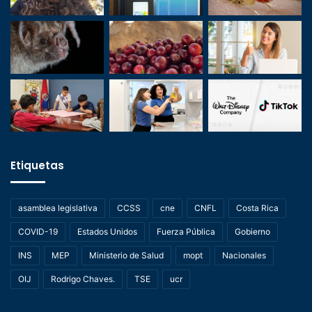
Etiquetas
asamblea legislativa
CCSS
cne
CNFL
Costa Rica
COVID-19
Estados Unidos
Fuerza Pública
Gobierno
INS
MEP
Ministerio de Salud
mopt
Nacionales
OIJ
Rodrigo Chaves.
TSE
ucr