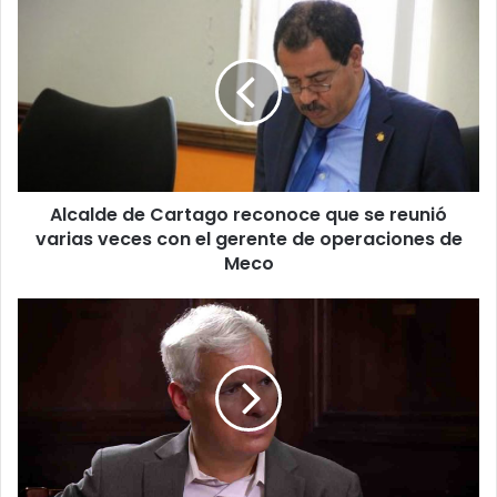
Alcalde
de
Cartago
reconoce
que
se
reunió
varias
veces
Alcalde de Cartago reconoce que se reunió
con
el
varias veces con el gerente de operaciones de
gerente
Meco
de
operaciones
Periodista
de
Alberto
Meco
Padilla
critica
las
inhibiciones
de
la
fiscal