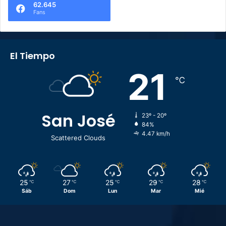
62.645
Fans
El Tiempo
21
℃
San José
23º - 20º
84%
4.47 km/h
Scattered Clouds
25
27
25
29
28
℃
℃
℃
℃
℃
Sáb
Dom
Lun
Mar
Mié