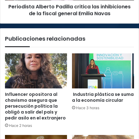
Periodista Alberto Padilla critica las inhibiciones
general
Emilia
de la fiscal general Emilia Navas
Navas
Publicaciones relacionadas
Influencer opositora al
Industria plástica se suma
chavismo asegura que
a la economía circular
persecución política la
Hace 3 horas
obligó a salir del país y
pedir asilo en el extranjero
Hace 2 horas